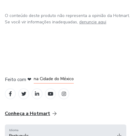
📄 História do Brasil; literatura brasileira.
O conteúdo deste produto não representa a opinião da Hotmart.
📄 Operações fundamentais (adição, subtração,
Se você vir informações inadequadas,
denuncie aqui
multiplicação, divisão).
📄 Tecnologia e educação.
em Bogotá
em Amsterdam
em Madrid
na Cidade do México
Feito com
❤
em Belo Horizonte
Conheça a Hotmart
Idioma
Português