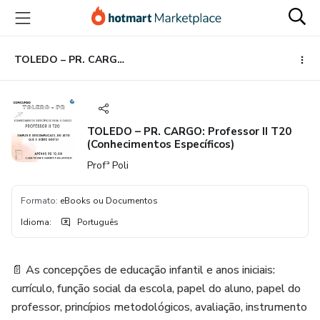
Ir
Ir
Ir
para
para
para
o
o
o
conteúdo
pagamento
rodapé
TOLEDO – PR. CARGO: Professor II T20 (Conhecimentos Específicos)
principal
TOLEDO – PR. CARGO: Professor II T20
(Conhecimentos Específicos)
Profª Poli
Formato
:
eBooks ou Documentos
Idioma
:
Português
📄 As concepções de educação infantil e anos iniciais:
currículo, função social da escola, papel do aluno, papel do
professor, princípios metodológicos, avaliação, instrumento