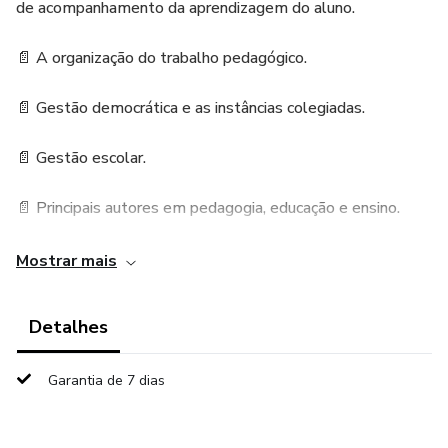
de acompanhamento da aprendizagem do aluno.
📄 A organização do trabalho pedagógico.
📄 Gestão democrática e as instâncias colegiadas.
📄 Gestão escolar.
📄 Principais autores em pedagogia, educação e ensino.
📄 Psicologia do desenvolvimento e aprendizagem.
Mostrar mais
📄 Concepção e princípios metodológicos de alfabetização
Detalhes
e letramento.
Garantia de 7 dias
📄 Política Nacional de Educação Especial na Perspectiva
da Educação Inclusiva.