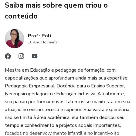
📄 Estrutura, funcionamento dos diversos níveis e
Saiba mais sobre quem criou o
modalidades de ensino.
conteúdo
📄 Lei nº 9394/96 e suas alterações - Diretrizes e Bases
da Educação Nacional.
Profª Poli
10 Ano Hotmarter
📄 Diretrizes Curriculares Nacionais para a Educação Básica.
📄 Lei nº 8069/90 - Estatuto da Criança e do Adolescente.
Mestra em Educação e pedagoga de formação, com
especializações que aprofundam ainda mais sua expertise:
📄 Plano Nacional de Educação em Direitos Humanos –
Pedagogia Empresarial, Docência para o Ensino Superior,
2007 e suas alterações.
Neuropsicopedagogia e Educação Inclusiva. Atualmente,
sua paixão por formar novos talentos se manifesta em sua
📄 BNCC (Base Nacional Comum Curricular).
atuação no ensino técnico e superior. Sua vasta experiência
não se limita à área acadêmica; ela também dedicou seu
📄 Formação continuada; planejamento e plano na área da
tempo e conhecimento a projetos sociais importantes,
educação; objetivos educacionais; seleção e organização
focados no desenvolvimento infantil e no incentivo ao
dos conteúdos curriculares.