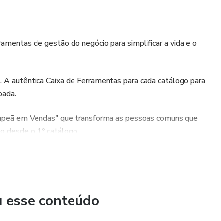
amentas de gestão do negócio para simplificar a vida e o
. A autêntica Caixa de Ferramentas para cada catálogo para
pada.
eã em Vendas" que transforma as pessoas comuns que
o desde o 1º catálogo.
seu negócio de Marketing Multinível.
u esse conteúdo