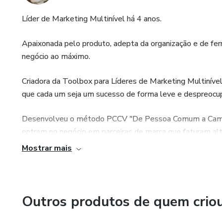
Líder de Marketing Multinível há 4 anos.
Apaixonada pelo produto, adepta da organização e de ferr
negócio ao máximo.
Criadora da Toolbox para Líderes de Marketing Multinível
que cada um seja um sucesso de forma leve e despreocu
Desenvolveu o método PCCV "De Pessoa Comum a Camp
entram no negócio em parceiras de marca que faturam alt
Mostrar mais
Acompanhamento próximo e Estratégia são os pilares do 
Outros produtos de quem crio