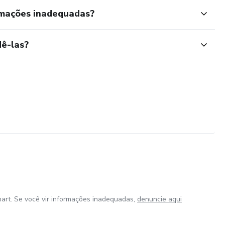
rmações inadequadas?
ê-las?
art. Se você vir informações inadequadas,
denuncie aqui