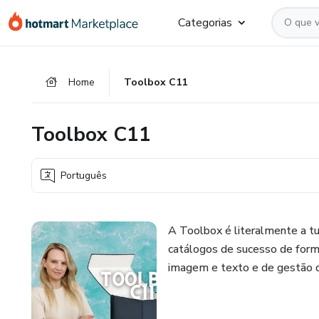
Ir
Ir
Ir
Categorias
para
para
para
o
o
o
conteúdo
pagamento
rodapé
Home
Toolbox C11
principal
Toolbox C11
Português
A Toolbox é literalmente a tu
catálogos de sucesso de form
imagem e texto e de gestão d