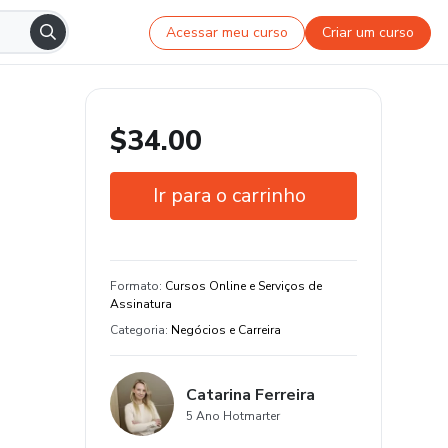
Acessar meu curso
Criar um curso
$34.00
Ir para o carrinho
Garantia de 15 dias
Estude do seu jeito e em qualquer
Formato
:
Cursos Online e Serviços de
dispositivo
Assinatura
Categoria
:
Negócios e Carreira
Catarina Ferreira
5 Ano Hotmarter