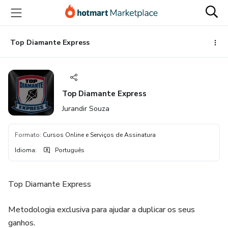
Ir
Ir
Ir
para
para
para
o
o
o
conteúdo
pagamento
rodapé
Top Diamante Express
principal
Top Diamante Express
Jurandir Souza
Formato
:
Cursos Online e Serviços de Assinatura
Idioma
:
Português
Top Diamante Express
Metodologia exclusiva para ajudar a duplicar os seus
ganhos.