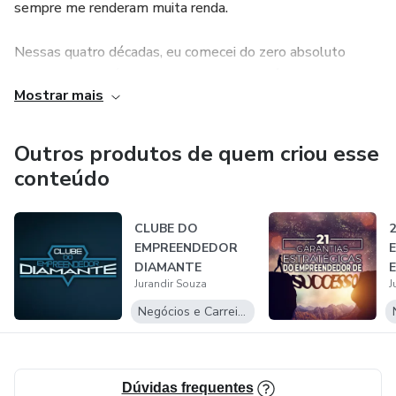
sempre me renderam muita renda.
Nessas quatro décadas, eu comecei do zero absoluto
dezenas de negócios que me renderam além do dinheiro, a
Mostrar mais
imensa satisfação de poder ajudar pessoas assim como
você, a terem os seus próprios negócios de sucesso e que
funcionam em qualquer tipo de mercado.
Outros produtos de quem criou esse
conteúdo
CLUBE DO
2
EMPREENDEDOR
E
DIAMANTE
Jurandir Souza
J
S
Negócios e Carreira
Dúvidas frequentes