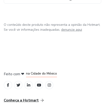
O conteúdo deste produto não representa a opinião da Hotmart.
Se você vir informações inadequadas,
denuncie aqui
em Bogotá
em Amsterdam
em Madrid
na Cidade do México
Feito com
❤
em Belo Horizonte
Conheça a Hotmart