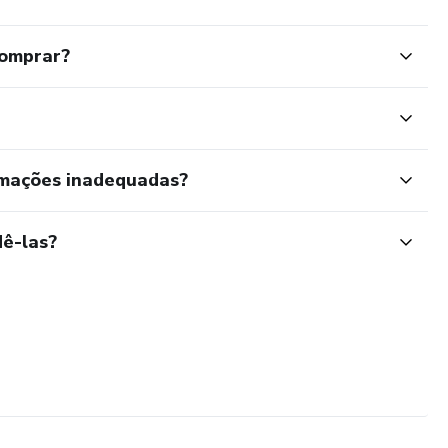
comprar?
rmações inadequadas?
ê-las?