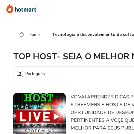
Ir
Ir
Ir
para
para
para
o
o
o
conteúdo
pagamento
rodapé
Home
Tecnologia e desenvolvimento de soft
principal
TOP HOST- SEJA O MELHOR 
Português
VC VAI APRENDER DICAS 
STREEMERS E HOSTS DE V
OPRTUNIDADE DE DESPON
PERTINENTES A VOÇE QUE
MELHOR PARA SEUS PUBL