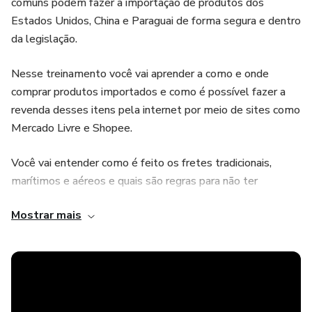
comuns podem fazer a importação de produtos dos
Estados Unidos, China e Paraguai de forma segura e dentro
da legislação.
Nesse treinamento você vai aprender a como e onde
comprar produtos importados e como é possível fazer a
revenda desses itens pela internet por meio de sites como
Mercado Livre e Shopee.
Você vai entender como é feito os fretes tradicionais,
marítimos e aéreos e quais são regras para não ter
tributação excessiva.
Mostrar mais
Sobre o DropShipping você vai conhecer do básico ao
avançado, passando desde como fazer cadastros em
plataformas do exterior até a importação e entrega para
os seus clientes no Brasil.