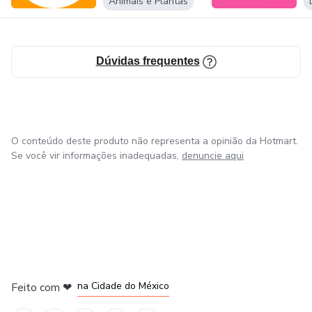
Animais e Plantas
Dúvidas frequentes
O conteúdo deste produto não representa a opinião da Hotmart.
Se você vir informações inadequadas,
denuncie aqui
em Bogotá
em Amsterdam
em Madrid
na Cidade do México
Feito com
❤
em Belo Horizonte