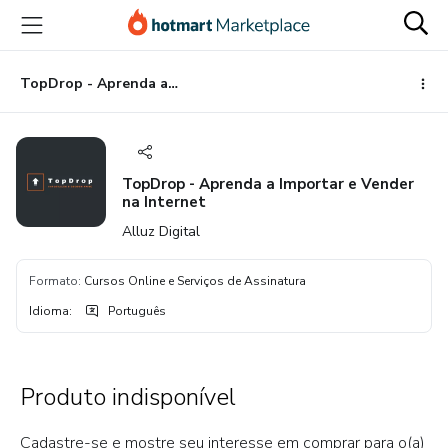
Ir
Ir
Ir
para
para
para
o
o
o
conteúdo
pagamento
rodapé
TopDrop - Aprenda a Importar e Vender na Internet
principal
TopDrop - Aprenda a Importar e Vender
na Internet
Alluz Digital
Formato
:
Cursos Online e Serviços de Assinatura
Idioma
:
Português
Produto indisponível
Cadastre-se e mostre seu interesse em comprar para o(a)