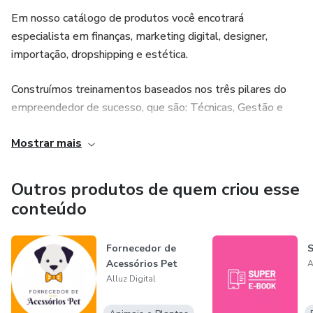
Em nosso catálogo de produtos você encotrará
especialista em finanças, marketing digital, designer,
importação, dropshipping e estética.
Construímos treinamentos baseados nos três pilares do
empreendedor de sucesso, que são: Técnicas, Gestão e
Marketing!
Mostrar mais
Trabalhamos em parceria com empreendedores
especialistas que atingiram o sucesso no desenvolvimento
Outros produtos de quem criou esse
de seus negócios com um método de gestão próprio e
conteúdo
com isso ajudam outros empreendedores a trilhar um
caminho mais facilitado para atingir o mesmo resultado.
Fornecedor de
S
Acessórios Pet
A
Alluz Digital