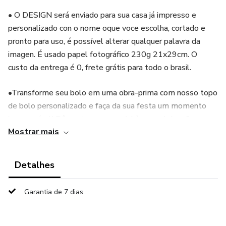
• O DESIGN será enviado para sua casa já impresso e
personalizado con o nome oque voce escolha, cortado e
pronto para uso, é possível alterar qualquer palavra da
imagen. É usado papel fotográfico 230g 21x29cm. O
custo da entrega é 0, frete grátis para todo o brasil.
•Transforme seu bolo em uma obra-prima com nosso topo
de bolo personalizado e faça da sua festa um momento
inesquecível! Dê um toque especial à sua celebração com
Mostrar mais
nosso topo de bolo personalizado en HD ! Este item é
perfeito para aniversários ou qualquer ocasião especial.
Feito em material resistente e leve, o topper é projetado
Detalhes
para durar, mesmo após a festa.
Garantia de 7 dias
♣ CONTATO PRA PERSONALIZAR O DESIGN: (61) 9
98867713