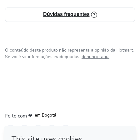
Dúvidas frequentes
O conteúdo deste produto não representa a opinião da Hotmart.
Se você vir informações inadequadas,
denuncie aqui
em Amsterdam
em Madrid
em Bogotá
Feito com
❤
em Belo Horizonte
na Cidade do México