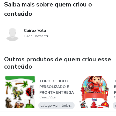
Saiba mais sobre quem criou o
conteúdo
Cairox Vzla
1 Ano Hotmarter
Outros produtos de quem criou esse
conteúdo
TOPO DE BOLO
PERSOLIZADO E
PRONTA ENTREGA
Cairox Vzla
C
category.printed.name