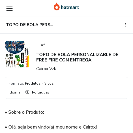
Ir
Ir
Ir
para
para
para
o
o
o
conteúdo
pagamento
rodapé
TOPO DE BOLA PERSONALIZABLE DE FREE FIRE CON ENTREGA
principal
TOPO DE BOLA PERSONALIZABLE DE
FREE FIRE CON ENTREGA
Cairox Vzla
Formato
:
Produtos Físicos
Idioma
:
Português
• Sobre o Produto:
• Olá, seja bem vindo(a) meu nome e Cairox!