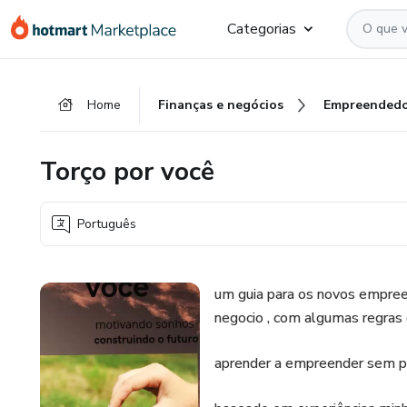
Ir
Ir
Ir
Categorias
para
para
para
o
o
o
conteúdo
pagamento
rodapé
Home
Finanças e negócios
Empreendedo
principal
Torço por você
Português
um guia para os novos empree
negocio , com algumas regras
aprender a empreender sem per