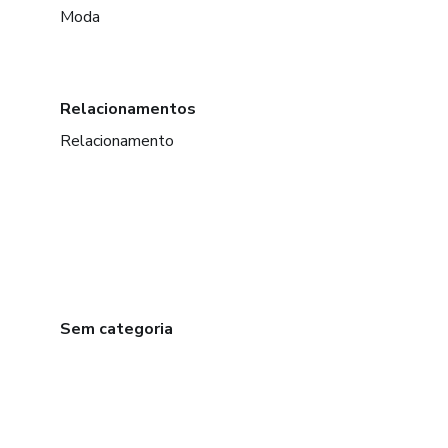
Moda
Relacionamentos
Relacionamento
Sem categoria
em Bogotá
em Amsterdam
em Madrid