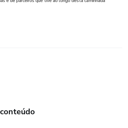
as e de parceiros que tive ao longo desta caminhada
 conteúdo