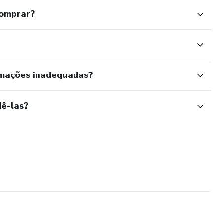
comprar?
rmações inadequadas?
ê-las?