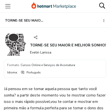
Ir
Ir
Ir
para
para
para
o
o
o
conteúdo
pagamento
rodapé
TORNE-SE SEU MAIOR E MELHOR SONHO!
principal
TORNE-SE SEU MAIOR E MELHOR SONHO!
Evelin Larissa
Formato
:
Cursos Online e Serviços de Assinatura
Idioma
:
Português
Já pensou em se tornar aquela pessoa que tanto você
sonha? a partir deste momento vou te mostrar como fazer
isso o mais rápido possível,vou te contar e mostrar em
primeira mão a formula perfeita para se tornar o dono dos