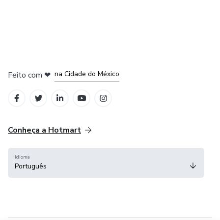
em Bogotá
em Amsterdam
em Madrid
na Cidade do México
Feito com
❤
em Belo Horizonte
Conheça a Hotmart
Idioma
Português