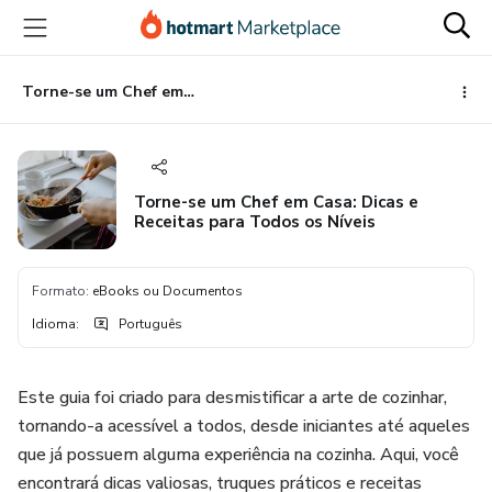
Ir
Ir
Ir
para
para
para
o
o
o
conteúdo
pagamento
rodapé
Torne-se um Chef em Casa: Dicas e Receitas para Todos os Níveis
principal
Torne-se um Chef em Casa: Dicas e
Receitas para Todos os Níveis
Formato
:
eBooks ou Documentos
Idioma
:
Português
Este guia foi criado para desmistificar a arte de cozinhar,
tornando-a acessível a todos, desde iniciantes até aqueles
que já possuem alguma experiência na cozinha. Aqui, você
encontrará dicas valiosas, truques práticos e receitas