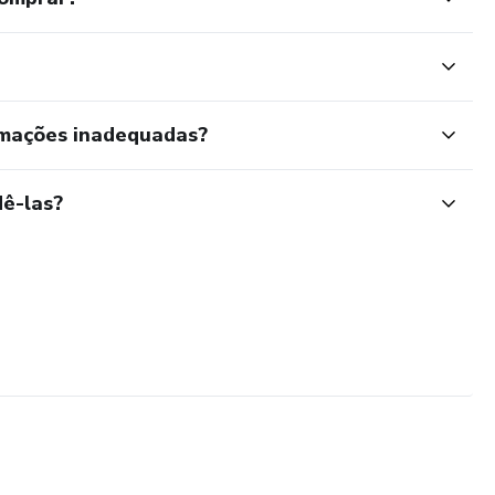
rmações inadequadas?
ê-las?