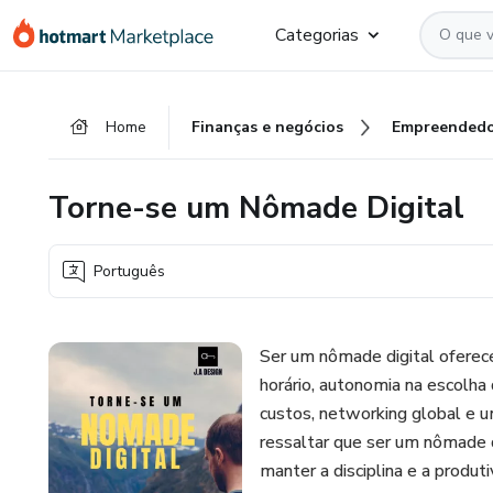
Ir
Ir
Ir
Categorias
para
para
para
o
o
o
conteúdo
pagamento
rodapé
Home
Finanças e negócios
Empreendedo
principal
Torne-se um Nômade Digital
Português
Ser um nômade digital oferece 
horário, autonomia na escolha
custos, networking global e u
ressaltar que ser um nômade d
manter a disciplina e a produt