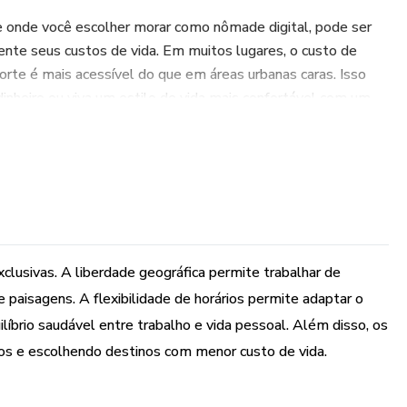
 onde você escolher morar como nômade digital, pode ser
mente seus custos de vida. Em muitos lugares, o custo de
orte é mais acessível do que em áreas urbanas caras. Isso
nheiro ou viva um estilo de vida mais confortável com um
tes partes do mundo pode ser extremamente enriquecedor.
á a oportunidade de construir uma rede de contatos global,
olaborações profissionais futuras, parcerias e oportunidades
lusivas. A liberdade geográfica permite trabalhar de
as vezes incentiva um estilo de vida mais ativo e saudável.
 paisagens. A flexibilidade de horários permite adaptar o
rar a natureza, fazer atividades físicas ao ar livre e
líbrio saudável entre trabalho e vida pessoal. Além disso, os
rias. Além disso, você tem a flexibilidade de criar uma rotina
os e escolhendo destinos com menor custo de vida.
ios, meditação ou qualquer outra atividade que promova o