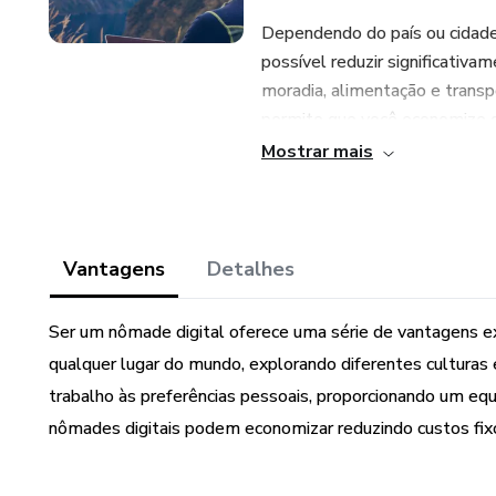
Dependendo do país ou cidade
possível reduzir significativa
moradia, alimentação e transp
permite que você economize di
orçamento menor.
Mostrar mais
Conhecer pessoas de diferen
Como nômade digital, você ter
o que pode abrir portas para c
Vantagens
Detalhes
de negócios.
Ser um nômade digital oferece uma série de vantagens exc
A vida de nômade digital muit
qualquer lugar do mundo, explorando diferentes culturas e
Você pode aproveitar para explo
trabalho às preferências pessoais, proporcionando um equi
experimentar diferentes culiná
nômades digitais podem economizar reduzindo custos fix
que inclua tempo para exercíc
seu bem-estar.