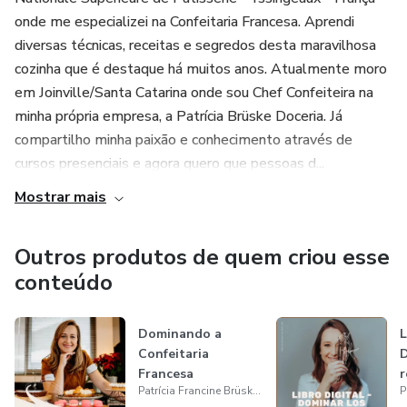
profissão, que é ajudar meus alunos a conquistarem uma
onde me especializei na Confeitaria Francesa. Aprendi
posição de destaque na confeitaria. Sou formada pela
diversas técnicas, receitas e segredos desta maravilhosa
“École Ducasse – ENSP”- França onde me especializei em
cozinha que é destaque há muitos anos. Atualmente moro
Pâtisserie Francesa e pós graduada em Confeitaria pela
em Joinville/Santa Catarina onde sou Chef Confeiteira na
Univali – SC no Brasil. Tive a oportunidade de trabalhar
minha própria empresa, a Patrícia Brüske Doceria. Já
com Chefs franceses renomados, como Sébastien Bouillet
compartilho minha paixão e conhecimento através de
em Lyon – FR e também participar de cursos particulares
cursos presenciais e agora quero que pessoas d...
com Cédric Grolet e Jeffrey Cagnes, além de me
aperfeiçoar estudando na “École Lenôtre” em Paris.
Mostrar mais
Recentemente me tornei Embaixadora da mundialmente
reconhecida marca de Escolas Francesas “Ducasse
Outros produtos de quem criou esse
Education” e as represento no Brasil e Portugal. Aprendi
conteúdo
diversas técnicas, receitas e segredos dessa cozinha que é
referência no mundo todo e hoje transfiro meu
conhecimento através de cursos.
Dominando a
L
Confeitaria
D
Francesa
r
Patrícia Francine Brüske Kühl