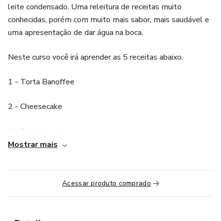
leite condensado. Uma releitura de receitas muito
conhecidas, porém com muito mais sabor, mais saudável e
uma apresentação de dar água na boca.
Neste curso você irá aprender as 5 receitas abaixo.
1 - Torta Banoffee
2 - Cheesecake
3 - Torta Alemã
Mostrar mais
4 - Torta Capuccino
5 - Torta de Limão
Acessar produto comprado
Estas receitas fazem parte das consultorias que ofereço
para cafeterias e meus clientes. Nestas consultorias