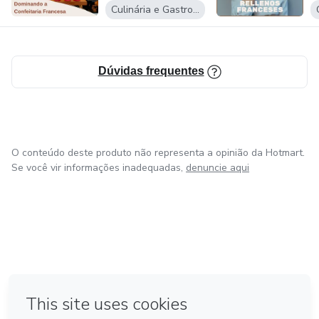
Culinária e Gastronomia
Dúvidas frequentes
O conteúdo deste produto não representa a opinião da Hotmart.
Se você vir informações inadequadas,
denuncie aqui
em Amsterdam
em Madrid
em Bogotá
Feito com
❤
em Belo Horizonte
na Cidade do México