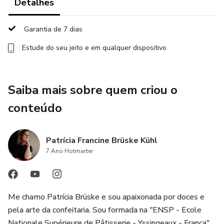
Detalhes
ensino como as cafeterias podem se diferenciar da
concorrência, ensino aos confeiteiros como podem aplicar
Garantia de 7 dias
técnica da Confeitaria Francesa para evitar desperdícios,
Estude do seu jeito e em qualquer dispositivo
deixar os doces mais saborosos com ingredientes simples
e terem mais confiança na execução de suas receitas.
Você também pode aprender estas minhas receitas das
Saiba mais sobre quem criou o
consultorias por um valor muito acessível.
conteúdo
- Filmagens em 4K e 2 câmeras, para conferir todos os
detalhes.
Patrícia Francine Brüske Kühl
7 Ano Hotmarter
- O tempo de acesso é de 1 (um) ano.
- Tem apostila e material de apoio para ser baixado.
Me chamo Patrícia Brüske e sou apaixonada por doces e
pela arte da confeitaria. Sou formada na "ENSP - Ecole
Me chamo Patrícia Brüske e sou apaixonada pela minha
Nationale Supérieure de Pâtisserie - Yssingeaux - França"