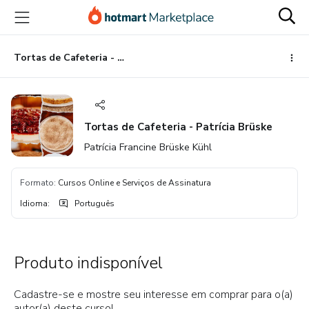
Ir
Ir
Ir
para
para
para
o
o
o
conteúdo
pagamento
rodapé
Tortas de Cafeteria - Patrícia Brüske
principal
Tortas de Cafeteria - Patrícia Brüske
Patrícia Francine Brüske Kühl
Formato
:
Cursos Online e Serviços de Assinatura
Idioma
:
Português
Produto indisponível
Cadastre-se e mostre seu interesse em comprar para o(a)
autor(a) deste curso!