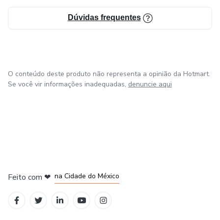
Dúvidas frequentes
O conteúdo deste produto não representa a opinião da Hotmart.
Se você vir informações inadequadas,
denuncie aqui
em Bogotá
em Amsterdam
em Madrid
na Cidade do México
Feito com
❤
em Belo Horizonte