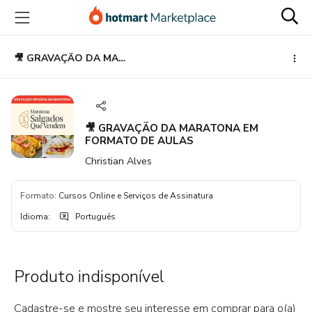
Ir
Ir
Ir
para
para
para
o
o
o
conteúdo
pagamento
rodapé
🎥 GRAVAÇÃO DA MARATONA EM FORMATO DE AULAS
principal
🎥 GRAVAÇÃO DA MARATONA EM
FORMATO DE AULAS
Christian Alves
Formato
:
Cursos Online e Serviços de Assinatura
Idioma
:
Português
Produto indisponível
Cadastre-se e mostre seu interesse em comprar para o(a)