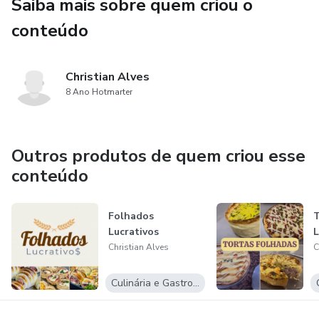
Saiba mais sobre quem criou o
conteúdo
Christian Alves
8 Ano Hotmarter
Outros produtos de quem criou esse
conteúdo
Folhados
T
Lucrativos
L
Christian Alves
C
Culinária e Gastronomia