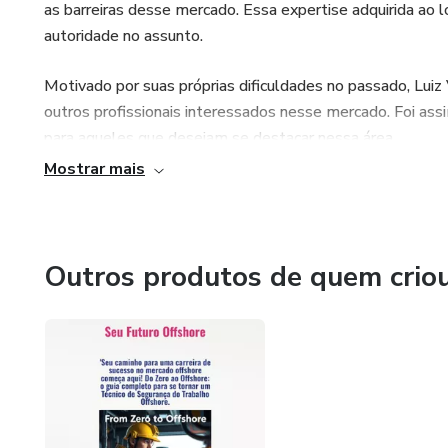
as barreiras desse mercado. Essa expertise adquirida ao
autoridade no assunto.
Motivado por suas próprias dificuldades no passado, Luiz 
outros profissionais interessados nesse mercado. Foi ass
para aqueles que desejam se destacar nessa área.
Mostrar mais
Com linguagem clara e objetiva, Luiz Viana compartilha t
práticas e insights valiosos para os profissionais que de
desafiador.
Outros produtos de quem crio
Não perca a oportunidade de adquirir o ebook de Luiz Via
informações necessárias para superar as barreiras e se d
offshore.