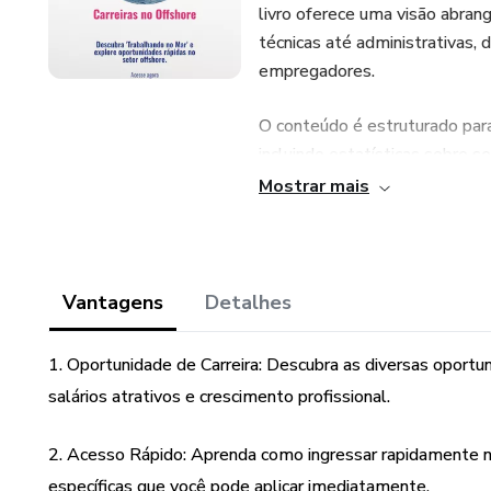
livro oferece uma visão abran
técnicas até administrativas, 
empregadores.
O conteúdo é estruturado par
incluindo estatísticas sobre s
futuras. Depoimentos de profi
Mostrar mais
perspectiva realista sobre as 
certificações e treinamentos 
reconhecidos e dicas práticas
Vantagens
Detalhes
A segurança no trabalho e as
são temas centrais da obra, g
1. Oportunidade de Carreira: Descubra as diversas oport
informados sobre melhores prát
salários atrativos e crescimento profissional.
incentivados a refletir sobre 
alcançar seus objetivos. Com
2. Acesso Rápido: Aprenda como ingressar rapidamente n
se propõe a guiar aqueles qu
específicas que você pode aplicar imediatamente.