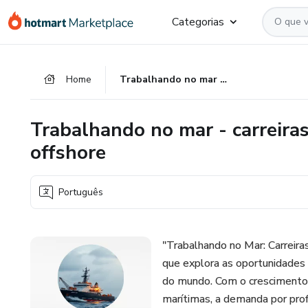
Ir
Ir
Ir
Categorias
para
para
para
o
o
o
conteúdo
pagamento
rodapé
Home
Trabalhando no mar - carreiras de acesso rápido no setor offshore
principal
Trabalhando no mar - carreiras
offshore
Português
"Trabalhando no Mar: Carreira
que explora as oportunidades 
do mundo. Com o crescimento 
marítimas, a demanda por prof