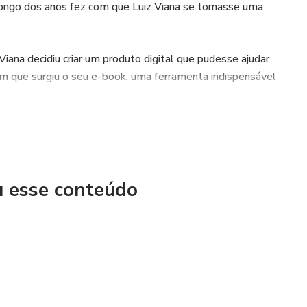
 longo dos anos fez com que Luiz Viana se tornasse uma
Viana decidiu criar um produto digital que pudesse ajudar
im que surgiu o seu e-book, uma ferramenta indispensável
odo o seu conhecimento e experiência, oferecendo dicas
sejam se aprimorar e alcançar o sucesso nesse mercado tão
u esse conteúdo
na e dar um salto na sua carreira. Tenha em mãos todas as
estacar como um profissional de sucesso na área de segurança