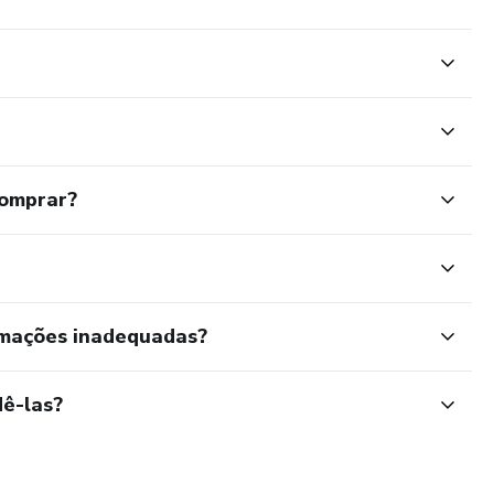
comprar?
rmações inadequadas?
ê-las?