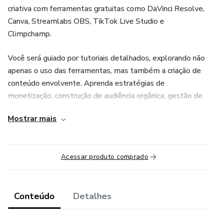
criativa com ferramentas gratuitas como DaVinci Resolve,
Canva, Streamlabs OBS, TikTok Live Studio e
Climpchamp.
Você será guiado por tutoriais detalhados, explorando não
apenas o uso das ferramentas, mas também a criação de
conteúdo envolvente. Aprenda estratégias de
monetização, construção de audiência orgânica, gestão de
conteúdo e adaptação às mudanças digitais.
Mostrar mais
Ao concluir, você estará pronto para transformar sua
presença online em uma fonte consistente de renda.
Acessar produto comprado
Explore o potencial infinito da criatividade na internet.
Conteúdo
Detalhes