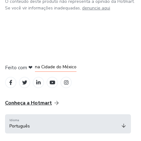
O conteúdo deste produto não representa a opinião da Hotmart.
Se você vir informações inadequadas,
denuncie aqui
em Bogotá
em Amsterdam
em Madrid
na Cidade do México
Feito com
❤
em Belo Horizonte
Conheça a Hotmart
Idioma
Português