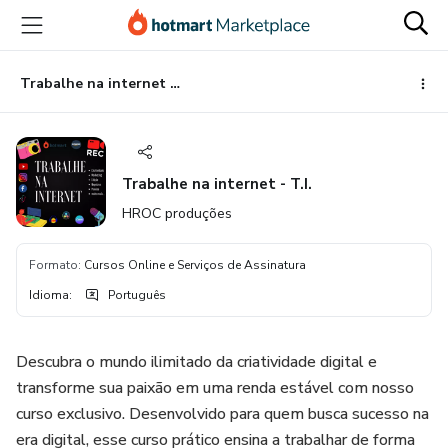
Ir
Ir
Ir
para
para
para
o
o
o
conteúdo
pagamento
rodapé
Trabalhe na internet - T.I.
principal
Trabalhe na internet - T.I.
HROC produções
Formato
:
Cursos Online e Serviços de Assinatura
Idioma
:
Português
Descubra o mundo ilimitado da criatividade digital e
transforme sua paixão em uma renda estável com nosso
curso exclusivo. Desenvolvido para quem busca sucesso na
era digital, esse curso prático ensina a trabalhar de forma