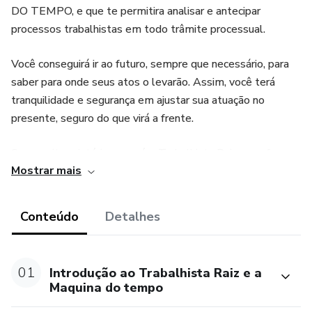
DO TEMPO, e que te permitira analisar e antecipar
processos trabalhistas em todo trâmite processual.
Você conseguirá ir ao futuro, sempre que necessário, para
saber para onde seus atos o levarão. Assim, você terá
tranquilidade e segurança em ajustar sua atuação no
presente, seguro do que virá a frente.
Sem muito mistério, esse é o Trabalhista Raiz, uma forma
Mostrar mais
de simplificar sua atuação em busca do melhor cenário para
os seus clientes e consequentemente, para você e sua
atividade.
Conteúdo
Detalhes
Sejam todos muito bem vindos ao futuro da advocacia
trabalhista.
01
Introdução ao Trabalhista Raiz e a
Maquina do tempo