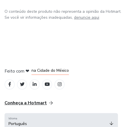
Sócio do Escritório APG, Advocacia Trabalhista.
O conteúdo deste produto não representa a opinião da Hotmart.
Prof. dos cursos de PJE-CALC da Escola Superior de
Se você vir informações inadequadas,
denuncie aqui
Advocacia do Pará desde 2018.
Sócio fundador do START TRABALHISTA
em Bogotá
em Amsterdam
em Madrid
na Cidade do México
Feito com
❤
em Belo Horizonte
Conheça a Hotmart
Idioma
Português