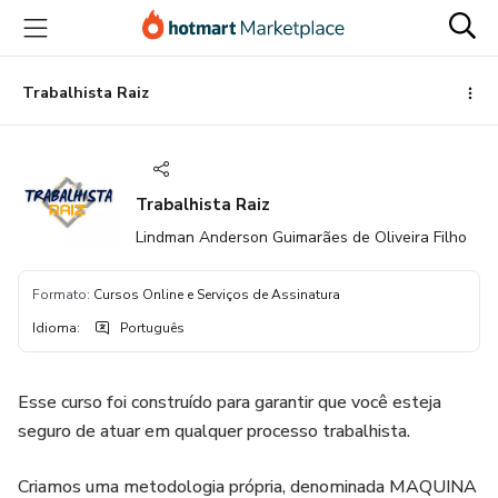
Ir
Ir
Ir
para
para
para
o
o
o
conteúdo
pagamento
rodapé
Trabalhista Raiz
principal
Trabalhista Raiz
Lindman Anderson Guimarães de Oliveira Filho
Formato
:
Cursos Online e Serviços de Assinatura
Idioma
:
Português
Esse curso foi construído para garantir que você esteja
seguro de atuar em qualquer processo trabalhista.
Criamos uma metodologia própria, denominada MAQUINA