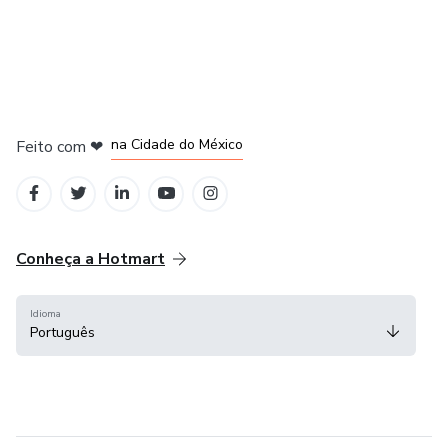
em Bogotá
em Amsterdam
em Madrid
na Cidade do México
Feito com
❤
em Belo Horizonte
Conheça a Hotmart
Idioma
Português