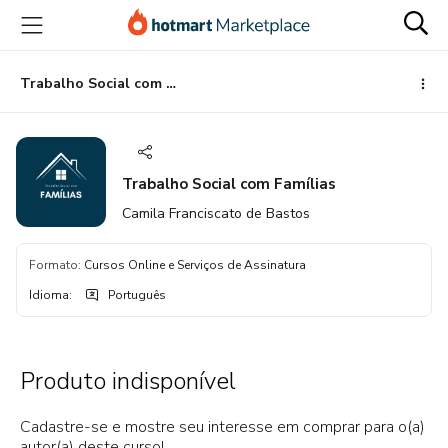
Ir
Ir
Ir
para
para
para
o
o
o
conteúdo
pagamento
rodapé
Trabalho Social com Famílias
principal
Trabalho Social com Famílias
Camila Franciscato de Bastos
Formato
:
Cursos Online e Serviços de Assinatura
Idioma
:
Português
Produto indisponível
Cadastre-se e mostre seu interesse em comprar para o(a)
autor(a) deste curso!