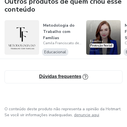
Outros produtos de quem criou esse
do Vale do Ivaí.
conteúdo
Metodologia do
M
Trabalho com
F
Famílias
S
Camila Franciscato de Bastos
Educacional
Dúvidas frequentes
O conteúdo deste produto não representa a opinião da Hotmart.
Se você vir informações inadequadas,
denuncie aqui