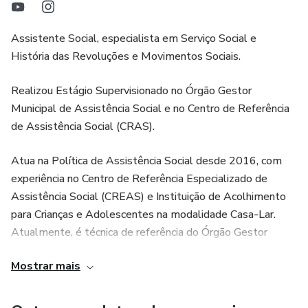
Assistente Social, especialista em Serviço Social e
História das Revoluções e Movimentos Sociais.
Realizou Estágio Supervisionado no Órgão Gestor
Municipal de Assistência Social e no Centro de Referência
de Assistência Social (CRAS).
Atua na Política de Assistência Social desde 2016, com
experiência no Centro de Referência Especializado de
Assistência Social (CREAS) e Instituição de Acolhimento
para Crianças e Adolescentes na modalidade Casa-Lar.
Atualmente, é técnica de referência do Órgão Gestor
Municipal da Assistência Social.
Mostrar mais
Atuou também como docente do Curso de Serviço Social
da Universidade Estadual de Maringá - Câmpus Regional