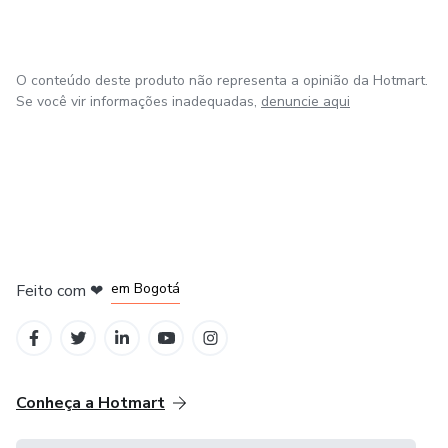
O conteúdo deste produto não representa a opinião da Hotmart.
Se você vir informações inadequadas,
denuncie aqui
em Amsterdam
em Madrid
em Bogotá
Feito com
❤
em Belo Horizonte
na Cidade do México
Conheça a Hotmart