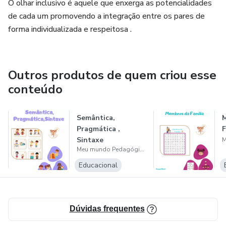
O olhar inclusivo é aquele que enxerga as potencialidades
de cada um promovendo a integração entre os pares de
forma individualizada e respeitosa .
Outros produtos de quem criou esse
conteúdo
Semântica,
Pragmática ,
F
Sintaxe
Meu mundo Pedagógico
Educacional
Dúvidas frequentes