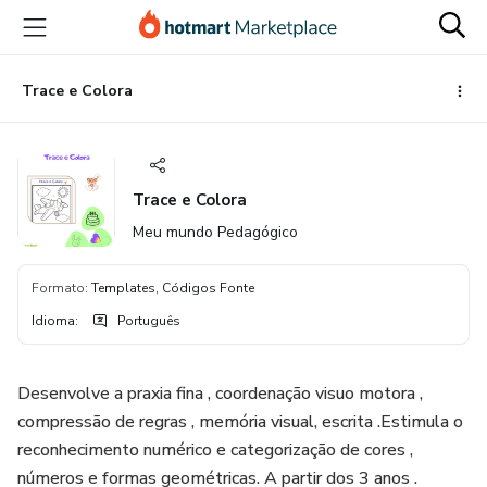
Ir
Ir
Ir
para
para
para
o
o
o
conteúdo
pagamento
rodapé
Trace e Colora
principal
Trace e Colora
Meu mundo Pedagógico
Formato
:
Templates, Códigos Fonte
Idioma
:
Português
Desenvolve a praxia fina , coordenação visuo motora ,
compressão de regras , memória visual, escrita .Estimula o
reconhecimento numérico e categorização de cores ,
números e formas geométricas. A partir dos 3 anos .