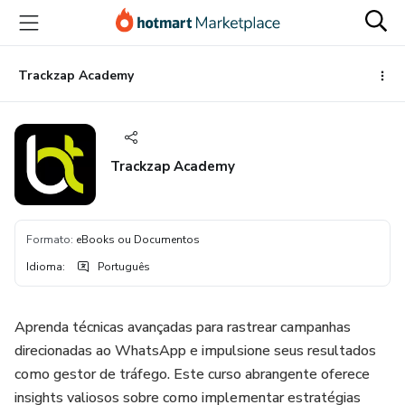
Ir
Ir
Ir
para
para
para
o
o
o
conteúdo
pagamento
rodapé
Trackzap Academy
principal
Trackzap Academy
Formato
:
eBooks ou Documentos
Idioma
:
Português
Aprenda técnicas avançadas para rastrear campanhas
direcionadas ao WhatsApp e impulsione seus resultados
como gestor de tráfego. Este curso abrangente oferece
insights valiosos sobre como implementar estratégias