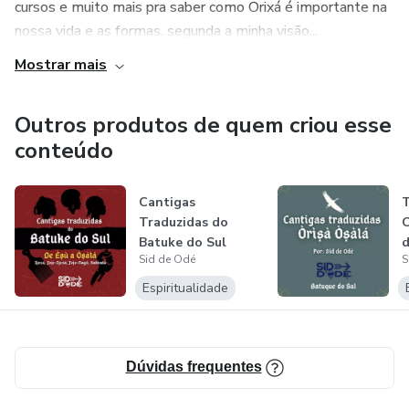
cursos e muito mais pra saber como Orixá é importante na
nossa vida e as formas, segunda a minha visão...
Mostrar mais
Outros produtos de quem criou esse
conteúdo
Cantigas
T
Traduzidas do
O
Batuke do Sul
d
Sid de Odé
S
Espiritualidade
Dúvidas frequentes