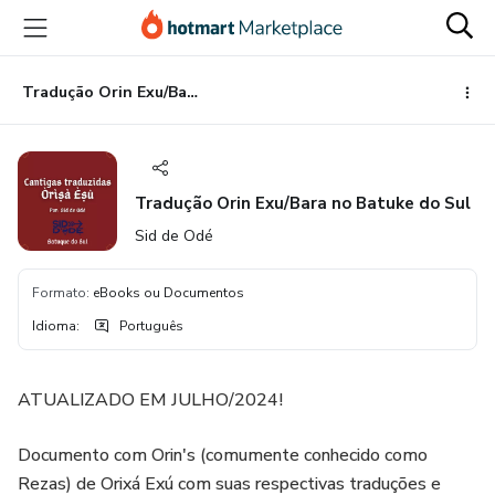
Ir
Ir
Ir
para
para
para
o
o
o
conteúdo
pagamento
rodapé
Tradução Orin Exu/Bara no Batuke do Sul
principal
Tradução Orin Exu/Bara no Batuke do Sul
Sid de Odé
Formato
:
eBooks ou Documentos
Idioma
:
Português
ATUALIZADO EM JULHO/2024!
Documento com Orin's (comumente conhecido como
Rezas) de Orixá Exú com suas respectivas traduções e