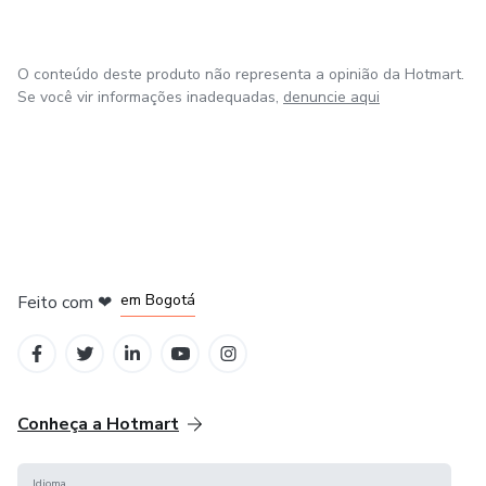
O conteúdo deste produto não representa a opinião da Hotmart.
Se você vir informações inadequadas,
denuncie aqui
em Amsterdam
em Madrid
em Bogotá
Feito com
❤
em Belo Horizonte
na Cidade do México
Conheça a Hotmart
Idioma