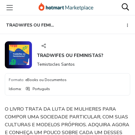
Ir
Ir
Ir
para
para
para
o
o
o
conteúdo
pagamento
rodapé
TRADWIFES OU FEMINISTAS?
principal
TRADWIFES OU FEMINISTAS?
Temistocles Santos
Formato
:
eBooks ou Documentos
Idioma
:
Português
O LIVRO TRATA DA LUTA DE MULHERES PARA
COMPOR UMA SOCIEDADE PARTICULAR, COM SUAS
CULTURAS E MODELOS PRÓPRIOS. ADQUIRA AGORA
E CONHEÇA UM POUCO SOBRE CADA UM DESSES