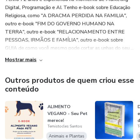
Digital, Programação e AI. Tenho e-book sobre Educação
Religiosa, como "A DRACMA PERDIDA NA FAMILIA",
outro e-book "FIM DO GOVERNO HUMANO NA
TERRA", outro e-book "RELACIONAMENTO ENTRE
PESSOAS, IRMÃOS E FAMÍLIA", outro e-book sobre
GUIA de como você mesmo pode cortar as unhas do seu ...
Mostrar mais
Outros produtos de quem criou esse
conteúdo
ALIMENTO
D
VEGANO - Seu Pet
e
merece!
d
Temistocles Santos
T
Animais e Plantas