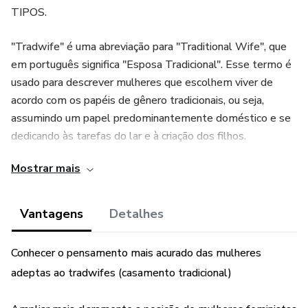
TIPOS.
"Tradwife" é uma abreviação para "Traditional Wife", que
em português significa "Esposa Tradicional". Esse termo é
usado para descrever mulheres que escolhem viver de
acordo com os papéis de gênero tradicionais, ou seja,
assumindo um papel predominantemente doméstico e se
dedicando às tarefas do lar e à criação dos filhos.
Mostrar mais
O feminismo é um movimento social, político e cultural
que surgiu no final do século XIX e início do século XX com
o objetivo de lutar pelos direitos das mulheres e pela
Vantagens
Detalhes
igualdade de gênero. O movimento teve origem na Europa
e nos Estados Unidos, e se espalhou pelo mundo a partir
Conhecer o pensamento mais acurado das mulheres
daí.
adeptas ao tradwifes (casamento tradicional)
Vale a pena conhecer um pouco sobre estes modelos e