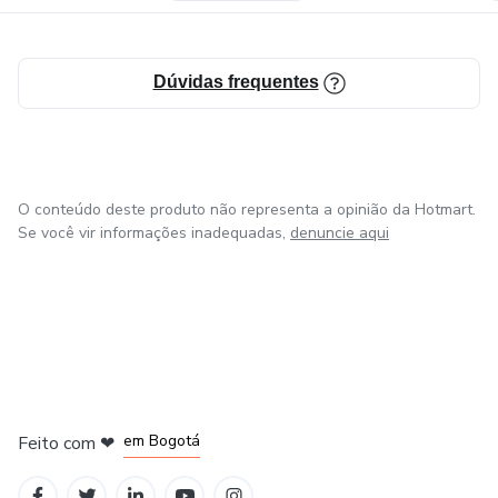
Dúvidas frequentes
O conteúdo deste produto não representa a opinião da Hotmart.
Se você vir informações inadequadas,
denuncie aqui
em Amsterdam
em Madrid
em Bogotá
Feito com
❤
em Belo Horizonte
na Cidade do México