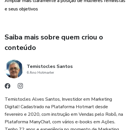
Ampliar mais claramente a posição de mulheres feministas
entender seus motivos, culturas e desejos de contribuir
e seus objetivos
melhor com a sociedade em que vivem. Cada uma pode e
tem direito de escolher que grupo pertencer.
NÃO PERCA A OPORTUNIDADE DE ADQUIRIR ESTE
Saiba mais sobre quem criou o
E-BOOK ORIENTADOR E EXPLICATIVO.
conteúdo
Temistocles Santos
6 Ano Hotmarter
Temistocles Alves Santos, Investidor em Marketing
Digital! Cadastrado na Plataforma Hotmart desde
fevereiro e 2020, com instrução em Vendas pelo Robô, na
Plataforma ManyChat, com vários e-books em Ações.
Tenho 72 anos e experiência no momento de Marketing