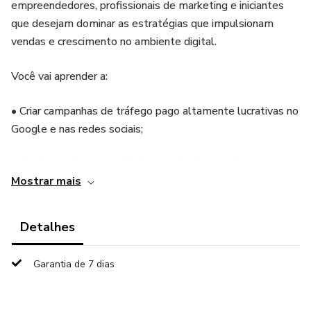
empreendedores, profissionais de marketing e iniciantes
que desejam dominar as estratégias que impulsionam
vendas e crescimento no ambiente digital.
Você vai aprender a:
• Criar campanhas de tráfego pago altamente lucrativas no
Google e nas redes sociais;
• Analisar métricas e otimizar resultados com base em
Mostrar mais
dados reais;
• Construir uma presença digital sólida e atrair o público
Detalhes
certo para o seu negócio;
Garantia de 7 dias
• Integrar o tráfego pago com estratégias orgânicas de
marketing digital.