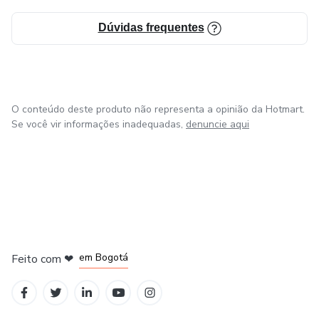
Dúvidas frequentes
O conteúdo deste produto não representa a opinião da Hotmart.
Se você vir informações inadequadas,
denuncie aqui
em Amsterdam
em Madrid
em Bogotá
Feito com
❤
em Belo Horizonte
na Cidade do México