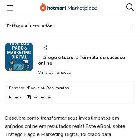
Ir
Ir
Ir
para
para
para
o
o
o
conteúdo
pagamento
rodapé
Tráfego e lucro: a fórmula do sucesso online
principal
Tráfego e lucro: a fórmula do sucesso
online
Vinicius Fonseca
Formato
:
eBooks ou Documentos
Idioma
:
Português
Descubra como transformar seus investimentos em
anúncios online em resultados reais! Este eBook sobre
Tráfego Pago e Marketing Digital foi criado para