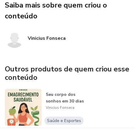
Saiba mais sobre quem criou o
Com linguagem simples e exemplos práticos, este guia é o
passo a passo definitivo para quem quer vender mais,
conteúdo
gastar menos e escalar resultados no digital. 🚀
Vinicius Fonseca
Outros produtos de quem criou esse
conteúdo
Seu corpo dos
sonhos em 30 dias
Vinicius Fonseca
Saúde e Esportes