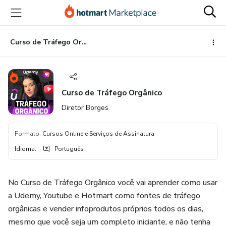
Ir
Ir
Ir
para
para
para
o
o
o
conteúdo
pagamento
rodapé
Curso de Tráfego Orgânico
principal
Curso de Tráfego Orgânico
Diretor Borges
Formato
:
Cursos Online e Serviços de Assinatura
Idioma
:
Português
No Curso de Tráfego Orgânico você vai aprender como usar
a Udemy, Youtube e Hotmart como fontes de tráfego
orgânicas e vender infoprodutos próprios todos os dias,
mesmo que você seja um completo iniciante, e não tenha