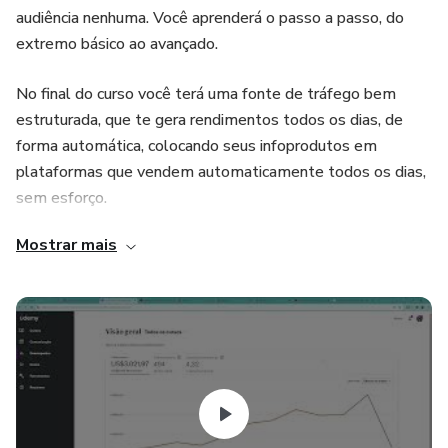
audiência nenhuma. Você aprenderá o passo a passo, do
extremo básico ao avançado.
No final do curso você terá uma fonte de tráfego bem
estruturada, que te gera rendimentos todos os dias, de
forma automática, colocando seus infoprodutos em
plataformas que vendem automaticamente todos os dias,
sem esforço.
Mostrar mais
Não se preocupe, mesmo que você não tenha
conhecimento nenhum, nenhum curso pronto, o
treinamento é sim para você. Você aprenderá estratégias
do extremo básico até as mais avançadas do mercado.
Contando ainda com todo o nosso suporte para suas
dúvidas.
Esse é o curso mais completo do mercado, pois abrange as