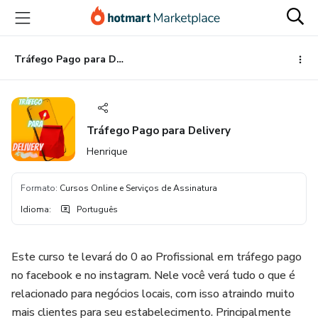
Ir
Ir
Ir
para
para
para
o
o
o
conteúdo
pagamento
rodapé
Tráfego Pago para Delivery
principal
Tráfego Pago para Delivery
Henrique
Formato
:
Cursos Online e Serviços de Assinatura
Idioma
:
Português
Este curso te levará do 0 ao Profissional em tráfego pago
no facebook e no instagram. Nele você verá tudo o que é
relacionado para negócios locais, com isso atraindo muito
mais clientes para seu estabelecimento. Principalmente