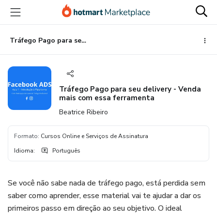
Ir
Ir
Ir
para
para
para
o
o
o
conteúdo
pagamento
rodapé
Tráfego Pago para seu delivery - Venda mais com essa ferramenta
principal
Tráfego Pago para seu delivery - Venda
mais com essa ferramenta
Beatrice Ribeiro
Formato
:
Cursos Online e Serviços de Assinatura
Idioma
:
Português
Se você não sabe nada de tráfego pago, está perdida sem
saber como aprender, esse material vai te ajudar a dar os
primeiros passo em direção ao seu objetivo. O ideal