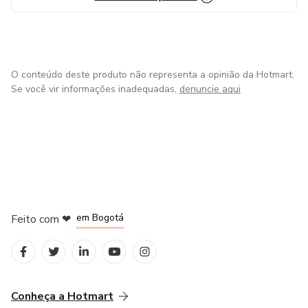
O conteúdo deste produto não representa a opinião da Hotmart.
Se você vir informações inadequadas,
denuncie aqui
em Amsterdam
em Madrid
em Bogotá
Feito com
❤
em Belo Horizonte
na Cidade do México
Conheça a Hotmart