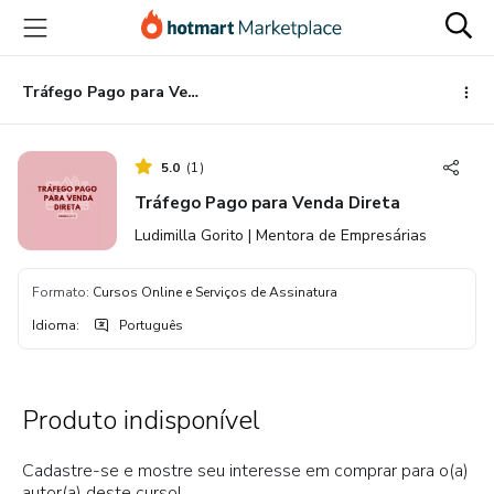
Ir
Ir
Ir
para
para
para
o
o
o
conteúdo
pagamento
rodapé
Tráfego Pago para Venda Direta
principal
5.0
(
1
)
Tráfego Pago para Venda Direta
Ludimilla Gorito | Mentora de Empresárias
Formato
:
Cursos Online e Serviços de Assinatura
Idioma
:
Português
Produto indisponível
Cadastre-se e mostre seu interesse em comprar para o(a)
autor(a) deste curso!