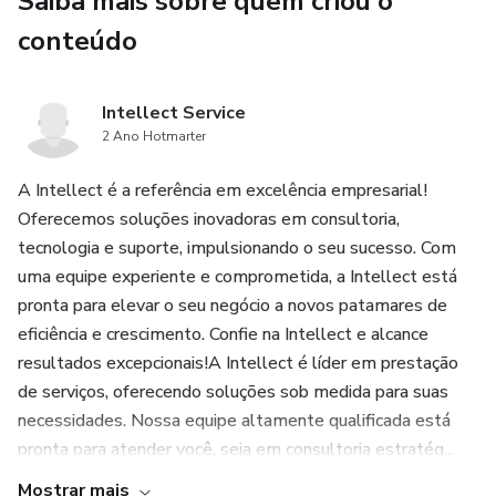
Saiba mais sobre quem criou o
e marketing de conteúdo desempenham papéis cruciais na
conteúdo
construção de uma presença online robusta. A análise de
dados se tornou uma ferramenta indispensável, permitindo
que empresas compreendam melhor o comportamento do
Intellect Service
consumidor e ajustem suas abordagens de acordo.
2 Ano Hotmarter
A ascensão das criptomoedas e tecnologias como
A Intellect é a referência em excelência empresarial!
blockchain introduziu novas possibilidades no mercado
Oferecemos soluções inovadoras em consultoria,
digital. Transações financeiras mais rápidas, seguras e
tecnologia e suporte, impulsionando o seu sucesso. Com
descentralizadas são agora uma realidade. Empresas
uma equipe experiente e comprometida, a Intellect está
estão explorando maneiras de integrar essas tecnologias
pronta para elevar o seu negócio a novos patamares de
para oferecer serviços mais eficientes e transparentes.
eficiência e crescimento. Confie na Intellect e alcance
resultados excepcionais!A Intellect é líder em prestação
A transformação digital não é exclusiva para grandes
de serviços, oferecendo soluções sob medida para suas
corporações. Pequenas empresas e empreendedores
necessidades. Nossa equipe altamente qualificada está
individuais encontram no mercado digital uma plataforma
pronta para atender você, seja em consultoria estratég...
acessível para alcançar um público global. Plataformas de
Mostrar mais
freelancers e marketplaces proporcionam oportunidades