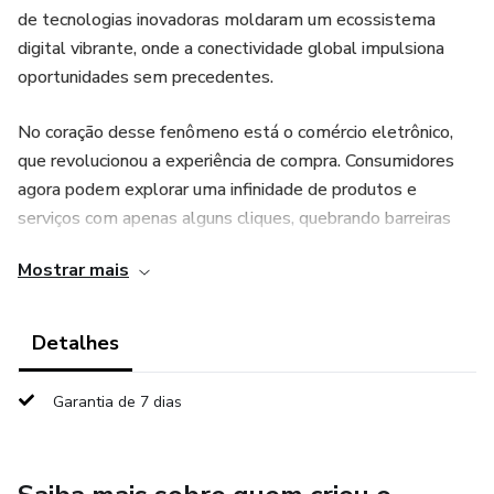
de tecnologias inovadoras moldaram um ecossistema
digital vibrante, onde a conectividade global impulsiona
oportunidades sem precedentes.
No coração desse fenômeno está o comércio eletrônico,
que revolucionou a experiência de compra. Consumidores
agora podem explorar uma infinidade de produtos e
serviços com apenas alguns cliques, quebrando barreiras
geográficas e proporcionando conveniência sem igual. A
Mostrar mais
presença onipresente de plataformas de e-commerce
amplificou a competição, incentivando empresas a
aprimorar seus modelos de negócios e adotar estratégias
Detalhes
inovadoras para se destacarem.
Garantia de 7 dias
Além do comércio eletrônico, o marketing digital tornou-
se uma pedra angular para a visibilidade e o crescimento
sustentável das marcas. Estratégias de SEO, mídias sociais