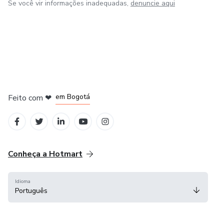
Se você vir informações inadequadas,
denuncie aqui
em Amsterdam
em Madrid
em Bogotá
Feito com
❤
em Belo Horizonte
na Cidade do México
Conheça a Hotmart
Idioma
Português