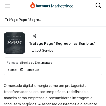
Ir
Ir
Ir
para
para
para
o
o
o
conteúdo
pagamento
rodapé
Tráfego Pago "Segredo nas Sombras"
principal
Tráfego Pago "Segredo nas Sombras"
Intellect Service
Formato
:
eBooks ou Documentos
Idioma
:
Português
O mercado digital emergiu como um protagonista
transformador na era contemporânea, redefinindo a
maneira como empresas e consumidores interagem e
conduzem negócios. A ascensão da internet e o advento