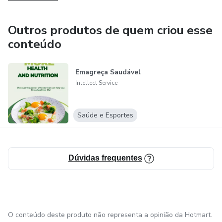
para profissionais independentes prosperarem em um
ambiente virtual.
Outros produtos de quem criou esse
conteúdo
Contudo, a evolução do mercado digital não está isenta de
desafios. Questões relacionadas à segurança ci
Emagreça Saudável
Intellect Service
Saúde e Esportes
Dúvidas frequentes
O conteúdo deste produto não representa a opinião da Hotmart.