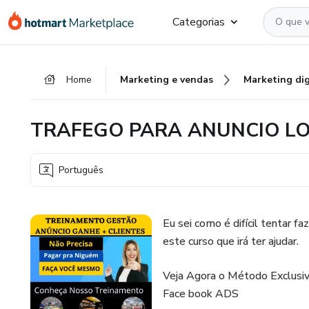
Ir
Ir
Ir
Categorias
para
para
para
o
o
o
conteúdo
pagamento
rodapé
Home
Marketing e vendas
Marketing dig
principal
TRAFEGO PARA ANUNCIO L
Português
Eu sei como é difícil tentar 
este curso que irá ter ajudar.
Veja Agora o Método Exclusiv
Face book ADS