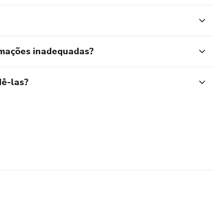
rmações inadequadas?
ê-las?