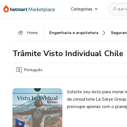
Ir
Ir
Ir
Categorias
para
para
para
o
o
o
conteúdo
pagamento
rodapé
Home
Engenharia e arquitetura
Seguran
principal
Trâmite Visto Individual Chile
Português
Solicite seu visto para morar
da consultoria La Salye Group
preocupe apenas com o plane