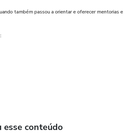
quando também passou a orientar e oferecer mentorias e
:
 Chile como em qualquer lugar do mundo através dos
u esse conteúdo