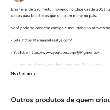
Brasileira, de São Paulo, morando no Chile desde 2011, 
cursos para brasileiros que desejam morar no país.
Você pode se conectar comigo e meu trabalho através do
- Site: https://fernandalasalye.com/
- Youtube: https://www.youtube.com/@PigmentoF
- Instagram: https://www.instagram.com/felasalye/
Mostrar mais
E pode ter informações que mudarão a sua vida tanto no
seguintes produtos, disponíveis aqui na Hotmart:
- Mentoria Avocado Imigrante [Morar no Chile]
Outros produtos de quem crio
- Curso Caia na Rotina [produtividade e organização]