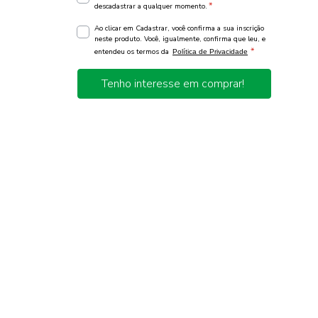
*
descadastrar a qualquer momento.
Ao clicar em Cadastrar, você confirma a sua inscrição
neste produto. Você, igualmente, confirma que leu, e
*
entendeu os termos da
Política de Privacidade
Tenho interesse em comprar!