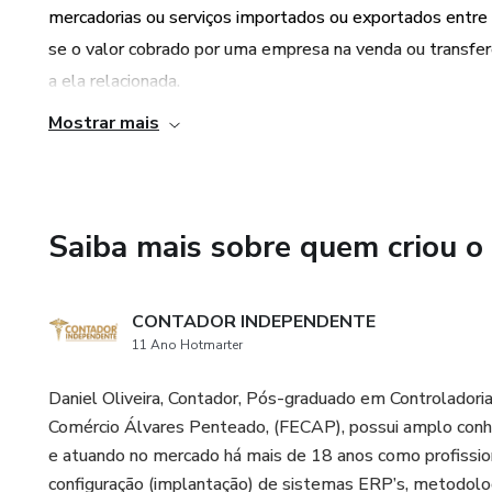
SAIBA QUEM ESTÃO OBRI
mercadorias ou serviços importados ou exportados entre
PRICING:
se o valor cobrado por uma empresa na venda ou transferê
a ela relacionada.
a) Pessoas físicas ou jurídicas
com pessoas físicas ou jurídic
Mostrar mais
CONTEÚDO PLANILHAS E EBOOK:
vinculadas, mesmo que por in
01 Preço de Transferência Adições e Exclusão Lalur (Plan
b) as pessoas físicas ou jurídi
operações com qualquer pessoa 
Saiba mais sobre quem criou o
01 Transfer Price (Preço de Transferência)
domiciliada em país que não tr
por cento), ou cuja legislação 
01 Transfer Pricing (Simplificado)
pessoas jurídicas ou à sua titu
CONTADOR INDEPENDENTE
11 Ano Hotmarter
16 Contabilização das Importações
MATERIAL DIDÁTICO A QU
Daniel Oliveira, Contador, Pós-graduado em Controlador
Comércio Álvares Penteado, (FECAP), possui amplo conhe
Profissionais que desejar reci
94 Contabilização das Exportações
e atuando no mercado há mais de 18 anos como profissio
Transfer Pricing Preço de Tr
configuração (implantação) de sistemas ERP’s, metodolog
forma de cálculo, ajuste, indi
IRPJ CSLL Operações Internacionais