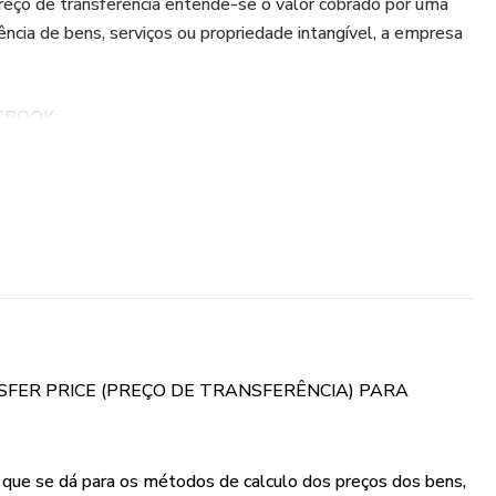
reço de transferência entende-se o valor cobrado por uma
ncia de bens, serviços ou propriedade intangível, a empresa
EBOOK:
ções e Exclusão Lalur (Planilha Editável CAP, PRL etc);
ransferência)
ado)
ações
SFER PRICE (PREÇO DE TRANSFERÊNCIA) PARA
ações
ionais
l que se dá para os métodos de calculo dos preços dos bens,