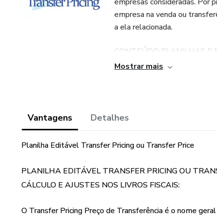
empresas consideradas. Por p
empresa na venda ou transferê
a ela relacionada.
CONTEÚDO PLANILHAS E 
Mostrar mais
01 Preço de Transferência Adi
01 Transfer Price (Preço de T
Vantagens
Detalhes
01 Transfer Pricing (Simplific
Planilha Editável Transfer Pricing ou Transfer Price
16 Contabilização das Import
PLANILHA EDITÁVEL TRANSFER PRICING OU TRAN
94 Contabilização das Export
CÁLCULO E AJUSTES NOS LIVROS FISCAIS:
IRPJ CSLL Operações Internac
O Transfer Pricing Preço de Transferência é o nome gera