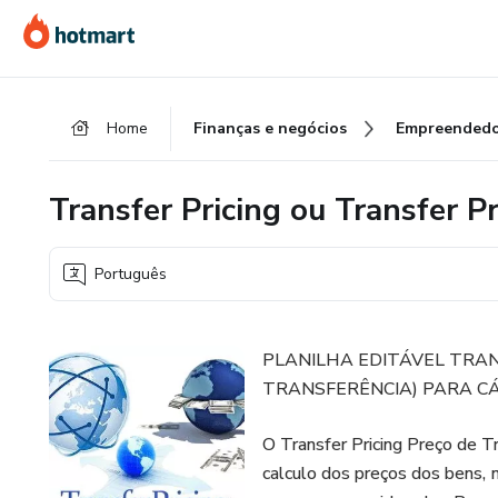
Ir
Ir
Ir
para
para
para
o
o
o
conteúdo
pagamento
rodapé
Home
Finanças e negócios
Empreendedo
principal
Transfer Pricing ou Transfer Pr
Português
PLANILHA EDITÁVEL TRAN
TRANSFERÊNCIA) PARA CÁL
O Transfer Pricing Preço de T
calculo dos preços dos bens, 