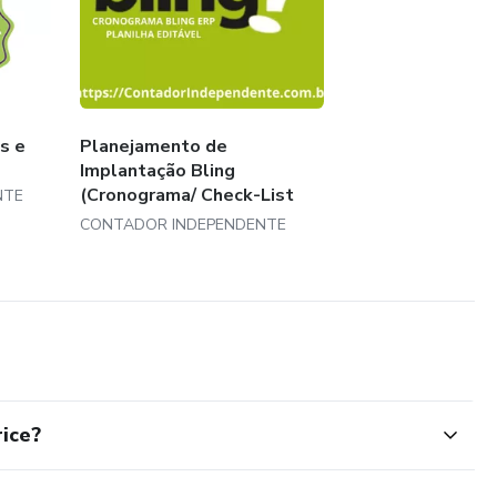
no cargo de Supervisores, Analista e/ou Assistente na Área
de Auditoria.
s e
Planejamento de
Implantação Bling
(Cronograma/ Check-List
NTE
Ed...
CONTADOR INDEPENDENTE
rice?