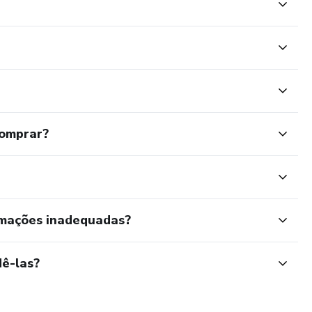
comprar?
rmações inadequadas?
ê-las?