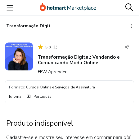
Ir
Ir
Ir
para
para
para
o
o
o
conteúdo
pagamento
rodapé
Transformação Digital: Vendendo e Comunicando Moda Online
principal
5.0
(
1
)
Transformação Digital: Vendendo e
Comunicando Moda Online
FFW Aprender
Formato
:
Cursos Online e Serviços de Assinatura
Idioma
:
Português
Produto indisponível
Cadastre-se e mostre seu interesse em comprar para o(a)