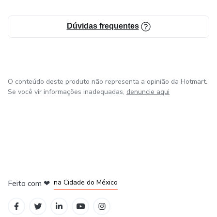
Dúvidas frequentes
O conteúdo deste produto não representa a opinião da Hotmart.
Se você vir informações inadequadas,
denuncie aqui
em Bogotá
em Amsterdam
em Madrid
na Cidade do México
Feito com
❤
em Belo Horizonte