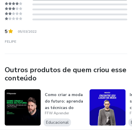
5
05/03/2022
FELIPE
Outros produtos de quem criou esse
conteúdo
Como criar a moda
I
do futuro: aprenda
s
as técnicas do
FFW Aprender
F
Upcyclin...
M
Educacional