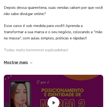
Depois dessa quarentena, suas vendas caíram por que você
não sabe divulgar online?
Esse curso é sob medida para você!! Aprenda a
transformar a sua marca e o seu negócio, colocando a "mão
na massa", com aulas simples, práticas e rápidas!!
Todas muito bemmmm explicadinhas!
Chegou a hora de se transformar e dar uma repaginada
Mostrar mais
total no seu negócio!!
Vem comigo!!!