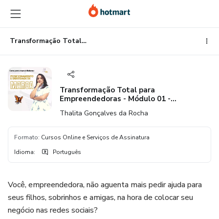
Ir
Ir
Ir
para
para
para
o
o
o
conteúdo
pagamento
rodapé
Transformação Total para Empreendedoras - Módulo 01 - Posicionamento e Idt de Marca
principal
Transformação Total para
Empreendedoras - Módulo 01 -
Posicionamento e Idt de Marca
Thalita Gonçalves da Rocha
Formato
:
Cursos Online e Serviços de Assinatura
Idioma
:
Português
Você, empreendedora, não aguenta mais pedir ajuda para
seus filhos, sobrinhos e amigas, na hora de colocar seu
negócio nas redes sociais?