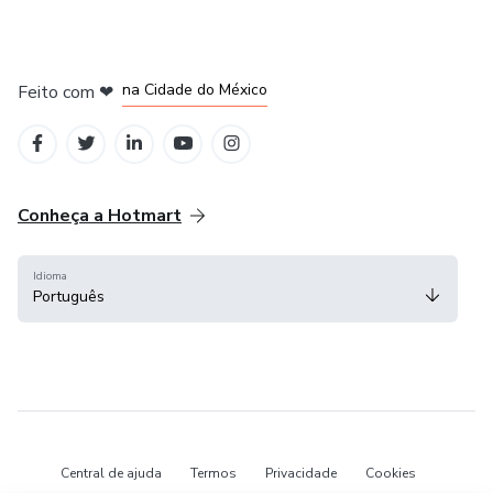
em Bogotá
em Amsterdam
em Madrid
na Cidade do México
Feito com
❤
em Belo Horizonte
Conheça a Hotmart
Idioma
Português
Central de ajuda
Termos
Privacidade
Cookies