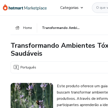
Ir
Ir
Ir
Categorias
para
para
para
o
o
o
conteúdo
pagamento
rodapé
Home
Transformando Ambientes Tóxicos em Espaços Produtivos e Saudáveis
principal
Transformando Ambientes Tóxi
Saudáveis
Português
Este produto oferece um guia 
buscam transformar ambiente
produtivos. Através de inform
participantes aprenderão a id