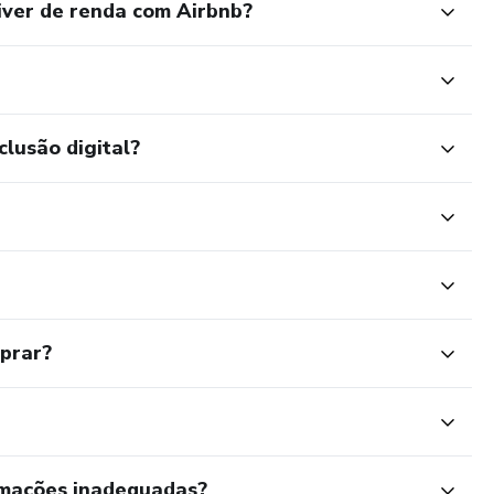
ver de renda com Airbnb?
clusão digital?
mprar?
rmações inadequadas?