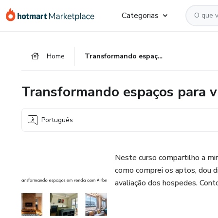
Ir
Ir
Ir
Categorias
para
para
para
o
o
o
conteúdo
pagamento
rodapé
Home
Transformando espaços para viver de renda com Airbnb
principal
Transformando espaços para v
Português
Neste curso compartilho a min
como comprei os aptos, dou dic
avaliação dos hospedes. Conto