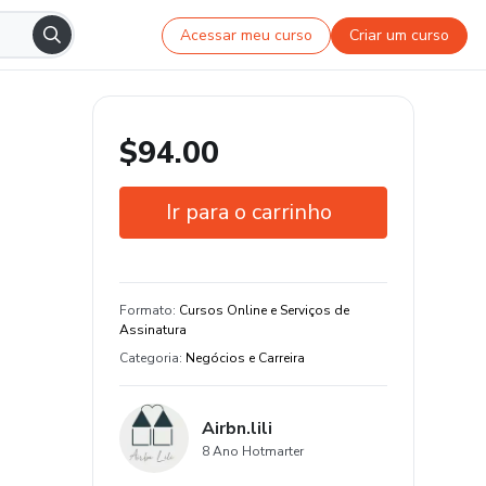
Acessar meu curso
Criar um curso
$94.00
Ir para o carrinho
Garantia de 7 dias
Formato
:
Cursos Online e Serviços de
Assinatura
Categoria
:
Negócios e Carreira
Airbn.lili
8 Ano Hotmarter