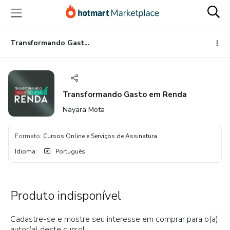
Ir
Ir
Ir
para
para
para
o
o
o
conteúdo
pagamento
rodapé
Transformando Gasto em Renda
principal
Transformando Gasto em Renda
Nayara Mota
Formato
:
Cursos Online e Serviços de Assinatura
Idioma
:
Português
Produto indisponível
Cadastre-se e mostre seu interesse em comprar para o(a)
autor(a) deste curso!