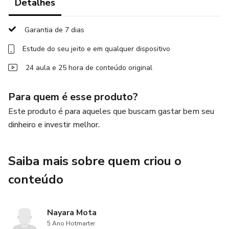
3. Nenhuma informação contida neste produto deve ser
Detalhes
interpretada como uma garantia de resultados.
Garantia de 7 dias
Estude do seu jeito e em qualquer dispositivo
24 aula e 25 hora de conteúdo original
Para quem é esse produto?
Este produto é para aqueles que buscam gastar bem seu
dinheiro e investir melhor.
Saiba mais sobre quem criou o
conteúdo
Nayara Mota
5 Ano Hotmarter