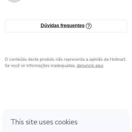
Dúvidas frequentes
O conteúdo deste produto não representa a opinião da Hotmart.
Se você vir informações inadequadas,
denuncie aqui
em Amsterdam
em Madrid
em Bogotá
Feito com
❤
em Belo Horizonte
na Cidade do México