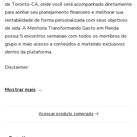
de Toronto-CA, onde você será acompanhado diretamente
para alinhar seu planejamento financeiro e melhorar sua
rentabilidade de forma personalizada com seus objetivos
de vida. A Mentoria Transformando Gasto em Renda
possui 5 encontros semanais com todos os membros do
grupo e mais acesso a conteúdos e materiais exclusivos
dentro da plataforma.
Disclaimer:
1. Os resultados alcançados ao final da Mentoria variam de
Mostrar mais
acordo com o nível de comprometimento e disciplina de
cada pessoa;
2. Todos os investimentos envolvem risco de perda em
Acessar produto comprado
diferentes cenários;