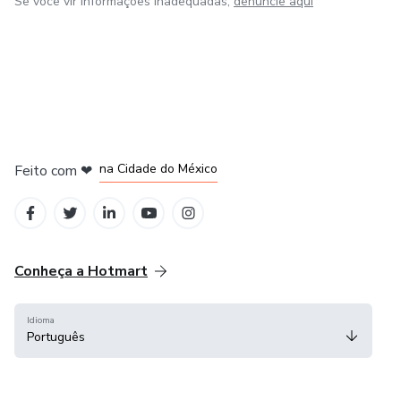
Se você vir informações inadequadas,
denuncie aqui
em Bogotá
em Amsterdam
em Madrid
na Cidade do México
Feito com
❤
em Belo Horizonte
Conheça a Hotmart
Idioma
Português