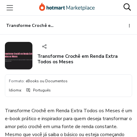
Ir
Ir
Ir
para
para
para
o
o
o
conteúdo
pagamento
rodapé
Transforme Crochê em Renda Extra Todos os Meses
principal
Transforme Crochê em Renda Extra
Todos os Meses
Formato
:
eBooks ou Documentos
Idioma
:
Português
Transforme Crochê em Renda Extra Todos os Meses é um
e-book prático e inspirador para quem deseja transformar o
amor pelo crochê em uma fonte de renda constante.
Mesmo que você já saiba o básico ou esteja começando