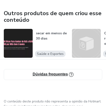
Outros produtos de quem criou esse
conteúdo
secar em menos de
C
30 dias
r
o
i
Saúde e Esportes
Dúvidas frequentes
O conteúdo deste produto não representa a opinião da Hotmart.