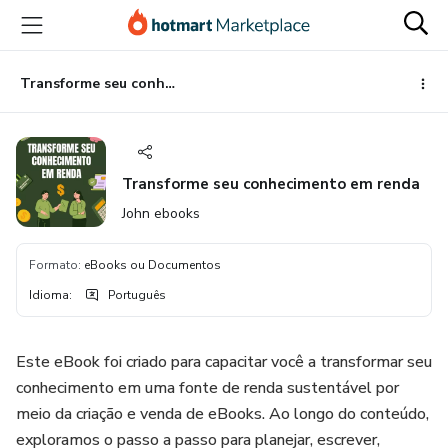
Ir
Ir
Ir
para
para
para
o
o
o
conteúdo
pagamento
rodapé
Transforme seu conhecimento em renda
principal
Transforme seu conhecimento em renda
John ebooks
Formato
:
eBooks ou Documentos
Idioma
:
Português
Este eBook foi criado para capacitar você a transformar seu
conhecimento em uma fonte de renda sustentável por
meio da criação e venda de eBooks. Ao longo do conteúdo,
exploramos o passo a passo para planejar, escrever,