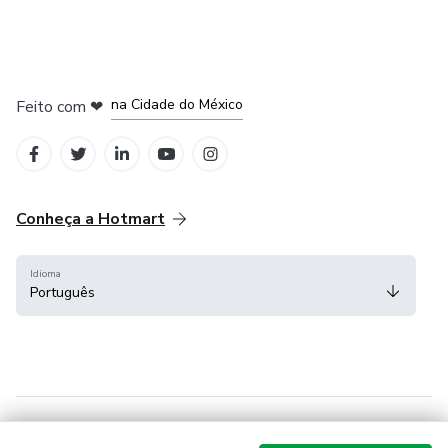
em Bogotá
em Amsterdam
em Madrid
na Cidade do México
Feito com
❤
em Belo Horizonte
Conheça a Hotmart
Idioma
Português