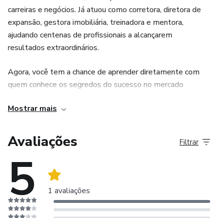
abordagem mais consciente, equilibrada e focada em
carreiras e negócios. Já atuou como corretora, diretora de
resultados duradouros.
expansão, gestora imobiliária, treinadora e mentora,
ajudando centenas de profissionais a alcançarem
Prepare-se para alcançar o sucesso de maneira plena e
resultados extraordinários.
sustentável! Adquira agora "Inteligência Emocional para
Corretores de Imóveis" e descubra como você pode usar
Agora, você tem a chance de aprender diretamente com
sua inteligência emocional para prosperar no mercado
quem conhece os segredos do sucesso no mercado
imobiliário e em sua vida profissional.
imobiliário! Se você busca estratégias comprovadas,
Mostrar mais
desenvolvimento profissional e quer acelerar seus
resultados, chegou a hora! Junte-se a quem já transformou
sua trajetória de vendas e de negócios!
Avaliações
Filtrar
5
Está pronto para o próximo nível? Entre em contato e
comece a sua jornada de sucesso com quem realmente
entende do mercado!
1 avaliações