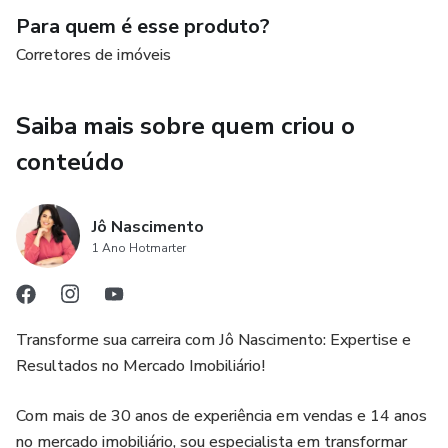
tomando decisões mais assertivas e evitando conflitos
Para quem é esse produto?
desnecessários.
Corretores de imóveis
Como criar relacionamentos duradouros e de confiança com
clientes, gerando uma rede sólida de indicações e
Saiba mais sobre quem criou o
oportunidades.
conteúdo
Técnicas para manter o foco e a motivação, mesmo nos
momentos de dificuldade, garantindo resultados
Jô Nascimento
constantes e duradouros.
1 Ano Hotmarter
Como alinhar seu propósito e princípios ao seu trabalho,
criando uma carreira de sucesso sem perder o equilíbrio
Transforme sua carreira com Jô Nascimento: Expertise e
emocional.
Resultados no Mercado Imobiliário!
Este eBook não é apenas para melhorar suas vendas – é
Com mais de 30 anos de experiência em vendas e 14 anos
para transformar sua maneira de trabalhar, criando uma
no mercado imobiliário, sou especialista em transformar