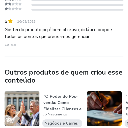
5
16/03/2025
Gostei do produto pq é bem objetivo, didático propõe
todos os pontos que precisamos gerenciar
CARLA
Outros produtos de quem criou esse
conteúdo
"O Poder do Pós-
"
venda: Como
V
Fidelizar Clientes e
E
Jô Nascimento
J
Gerar Novos...
D
E
Negócios e Carreira