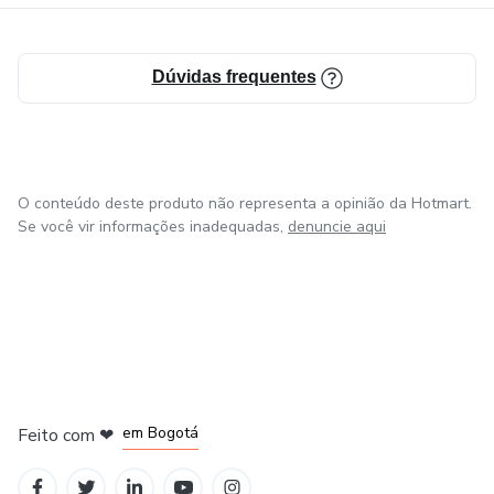
Dúvidas frequentes
O conteúdo deste produto não representa a opinião da Hotmart.
Se você vir informações inadequadas,
denuncie aqui
em Amsterdam
em Madrid
em Bogotá
Feito com
❤
em Belo Horizonte
na Cidade do México