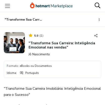
Ir
Ir
Ir
para
para
para
o
o
o
conteúdo
pagamento
rodapé
"Transforme Sua Carreira: Inteligência Emocional nas vendas"
principal
5.0
(
1
)
"Transforme Sua Carreira: Inteligência
Emocional nas vendas"
Jô Nascimento
Formato
:
eBooks ou Documentos
Idioma
:
Português
"Transforme Sua Carreira Imobiliária: Inteligência Emocional
para o Sucesso"