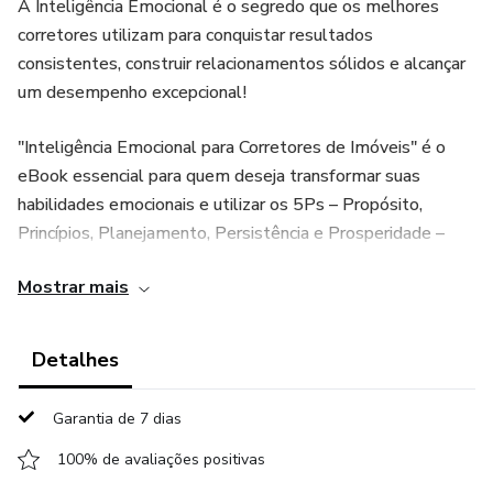
A Inteligência Emocional é o segredo que os melhores
corretores utilizam para conquistar resultados
consistentes, construir relacionamentos sólidos e alcançar
um desempenho excepcional!
"Inteligência Emocional para Corretores de Imóveis" é o
eBook essencial para quem deseja transformar suas
habilidades emocionais e utilizar os 5Ps – Propósito,
Princípios, Planejamento, Persistência e Prosperidade –
como pilares para uma carreira bem-sucedida e equilibrada.
Mostrar mais
Neste eBook, você aprenderá:
Detalhes
Como aplicar a Inteligência Emocional em cada um dos
5Ps, maximizando seu desempenho em todas as etapas
Garantia de 7 dias
do seu processo de vendas.
100% de avaliações positivas
Estratégias práticas para controlar suas emoções,