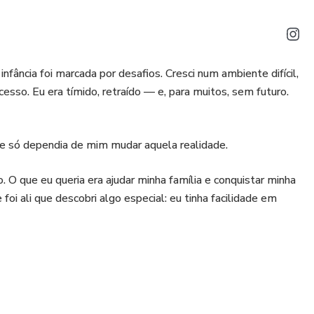
nfância foi marcada por desafios. Cresci num ambiente difícil,
sso. Eu era tímido, retraído — e, para muitos, sem futuro.
e só dependia de mim mudar aquela realidade.
. O que eu queria era ajudar minha família e conquistar minha
oi ali que descobri algo especial: eu tinha facilidade em
nos líderes ao meu redor e desejei ocupar aquelas posições.
te, queria fazer melhor.