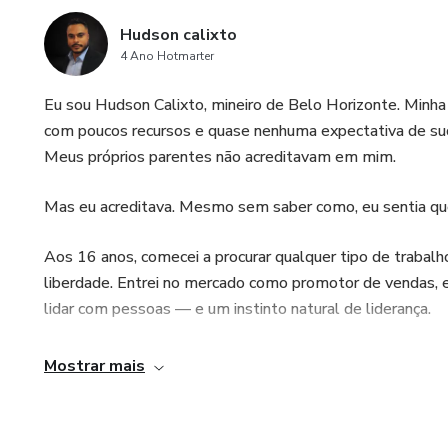
Hudson calixto
4 Ano Hotmarter
Eu sou Hudson Calixto, mineiro de Belo Horizonte. Minha i
com poucos recursos e quase nenhuma expectativa de suce
Meus próprios parentes não acreditavam em mim.
Mas eu acreditava. Mesmo sem saber como, eu sentia qu
Aos 16 anos, comecei a procurar qualquer tipo de trabalho
liberdade. Entrei no mercado como promotor de vendas, e f
lidar com pessoas — e um instinto natural de liderança.
Com o tempo, fui crescendo e buscando mais. Me inspirei 
Mostrar mais
Mas não porque eu queria status — eu queria fazer diferen