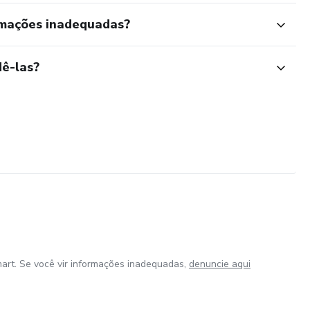
rmações inadequadas?
ê-las?
art. Se você vir informações inadequadas,
denuncie aqui