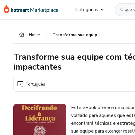
Ir
Ir
Ir
Categorias
para
para
para
o
o
o
conteúdo
pagamento
rodapé
Home
Transforme sua equipe com técnicas de liderança acessíveis e impactantes
principal
Transforme sua equipe com técn
impactantes
Português
Este eBook oferece uma abord
voltado para aqueles que est
encontrará técnicas e estratég
sua equipe para alcançar resu