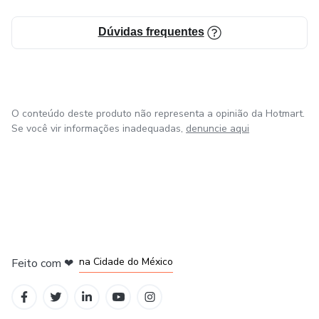
Dúvidas frequentes
O conteúdo deste produto não representa a opinião da Hotmart.
Se você vir informações inadequadas,
denuncie aqui
em Bogotá
em Amsterdam
em Madrid
na Cidade do México
Feito com
❤
em Belo Horizonte