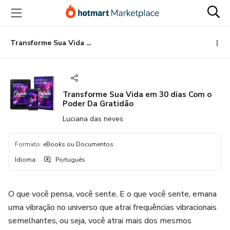
Ir
Ir
Ir
para
para
para
o
o
o
conteúdo
pagamento
rodapé
Transforme Sua Vida em 30 dias Com o Poder Da Gratidão
principal
Transforme Sua Vida em 30 dias Com o
Poder Da Gratidão
Luciana das neves
Formato
:
eBooks ou Documentos
Idioma
:
Português
O que você pensa, você sente. E o que você sente, emana
uma vibração no universo que atrai frequências vibracionais
semelhantes, ou seja, você atrai mais dos mesmos