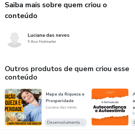
Saiba mais sobre quem criou o
conteúdo
Luciana das neves
5 Ano Hotmarter
Outros produtos de quem criou esse
conteúdo
Mapa da Riqueza e
A
Prosperidade
a
a
Luciana das neves
L
Desenvolvimento Pessoal