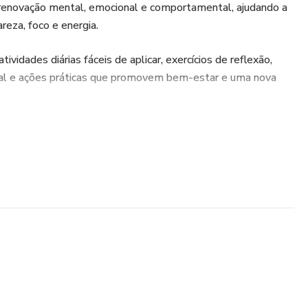
 renovação mental, emocional e comportamental, ajudando a
areza, foco e energia.
tividades diárias fáceis de aplicar, exercícios de reflexão,
oal e ações práticas que promovem bem-estar e uma nova
omessas irreais. É um guia direto, objetivo e acessível,
a estagnação e dar o primeiro passo rumo a uma vida mais
nte.
rmação pessoal, mais disciplina, autoestima e um novo