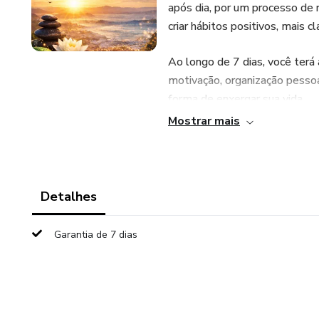
após dia, por um processo de
criar hábitos positivos, mais cl
Ao longo de 7 dias, você terá a
motivação, organização pess
forma de enxergar sua vida.
Mostrar mais
Não é teoria complicada nem pr
pensado para quem quer sair d
equilibrada, produtiva e confia
Detalhes
Ideal para quem busca transfo
começo.
Garantia de 7 dias