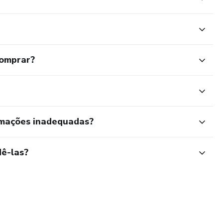
comprar?
rmações inadequadas?
ê-las?