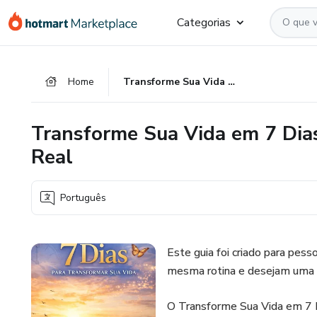
Ir
Ir
Ir
Categorias
para
para
para
o
o
o
conteúdo
pagamento
rodapé
Home
Transforme Sua Vida em 7 Dias – Guia Prático de Mudança Real
principal
Transforme Sua Vida em 7 Dia
Real
Português
Este guia foi criado para pe
mesma rotina e desejam uma
O Transforme Sua Vida em 7 D