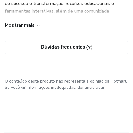
de sucesso e transformação, recursos educacionais e
ferramentas interativas, além de uma comunidade
acolhedora e motivadora. Siga-nos e comece sua jornada
Mostrar mais
hacia uma vida mais saudável, feliz e plena!
Dúvidas frequentes
O conteúdo deste produto não representa a opinião da Hotmart.
Se você vir informações inadequadas,
denuncie aqui