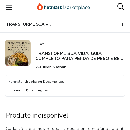
Ir
Ir
Ir
para
para
para
o
o
o
conteúdo
pagamento
rodapé
TRANSFORME SUA VIDA: GUIA COMPLETO PARA PERDA DE PESO E BEM-ESTAR
principal
TRANSFORME SUA VIDA: GUIA
COMPLETO PARA PERDA DE PESO E BEM-
ESTAR
Wellison Nathan
Formato
:
eBooks ou Documentos
Idioma
:
Português
Produto indisponível
Cadastre-se e mostre seu interesse em comprar para o(a)