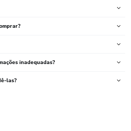
comprar?
rmações inadequadas?
ê-las?