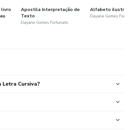
 livro
Apostila Interpretação de
Alfabeto ilustra
pau
Texto
Dayane Gomes Fortu
Dayane Gomes Fortunato
 Letra Cursiva?