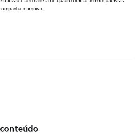
,e utilizado com caneta de quadro branco,ou com palavras
companha o arquivo.
 conteúdo