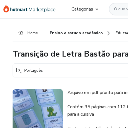
Ir
Ir
Ir
Categorias
para
para
para
o
o
o
conteúdo
pagamento
rodapé
Home
Ensino e estudo acadêmico
Educa
principal
Transição de Letra Bastão para
Português
Arquivo em pdf pronto para im
Contém 35 páginas,com 112 fic
para a cursiva