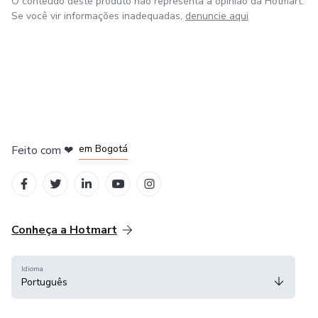
O conteúdo deste produto não representa a opinião da Hotmart.
Se você vir informações inadequadas,
denuncie aqui
em Bogotá
Feito com
❤
em Belo Horizonte
na Cidade do México
em Amsterdam
em Madrid
Conheça a Hotmart
Idioma
Português