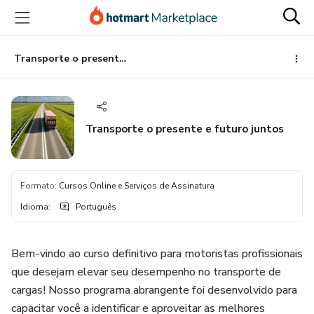
Ir
Ir
Ir
para
para
para
o
o
o
conteúdo
pagamento
rodapé
Transporte o presente e futuro juntos
principal
Transporte o presente e futuro juntos
Formato
:
Cursos Online e Serviços de Assinatura
Idioma
:
Português
Bem-vindo ao curso definitivo para motoristas profissionais
que desejam elevar seu desempenho no transporte de
cargas! Nosso programa abrangente foi desenvolvido para
capacitar você a identificar e aproveitar as melhores