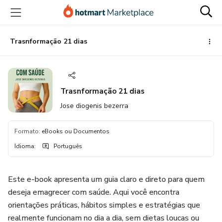
Ir
Ir
Ir
para
para
para
o
o
o
conteúdo
pagamento
rodapé
Trasnformação 21 dias
principal
Trasnformação 21 dias
Jose diogenis bezerra
Formato
:
eBooks ou Documentos
Idioma
:
Português
Este e-book apresenta um guia claro e direto para quem
deseja emagrecer com saúde. Aqui você encontra
orientações práticas, hábitos simples e estratégias que
realmente funcionam no dia a dia, sem dietas loucas ou