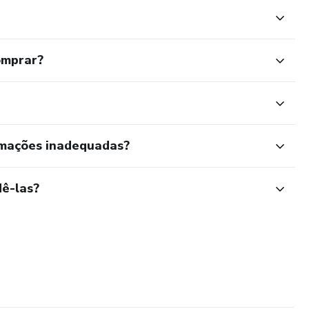
omprar?
rmações inadequadas?
ê-las?