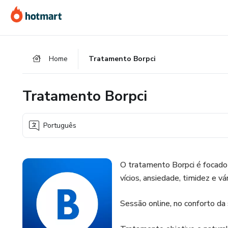
Ir
Ir
Ir
para
para
para
o
o
o
conteúdo
pagamento
rodapé
Home
Tratamento Borpci
principal
Tratamento Borpci
Português
O tratamento Borpci é focado
vícios, ansiedade, timidez e v
Sessão online, no conforto da 