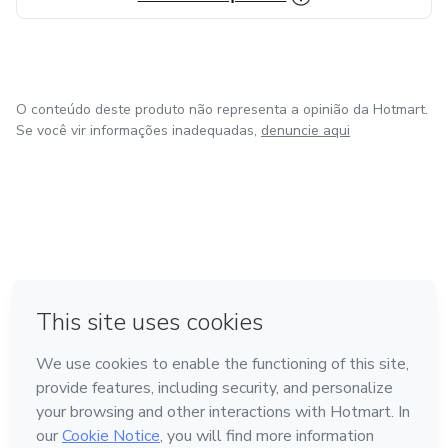
O conteúdo deste produto não representa a opinião da Hotmart.
Se você vir informações inadequadas,
denuncie aqui
em Bogotá
em Amsterdam
em Madrid
na Cidade do México
Feito com
❤
em Belo Horizonte
Conheça a Hotmart