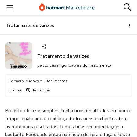
Ir
Ir
Ir
para
para
para
o
o
o
conteúdo
pagamento
rodapé
Tratamento de varizes
principal
Tratamento de varizes
paulo cesar goncalves do nascimento
Formato
:
eBooks ou Documentos
Idioma
:
Português
Produto eficaz e simples, tenha bons resultados em pouco
tempo, qualidade e confiança, todos nossos clientes tem
tiveram bons resultados, temos boas recomendações e
bastante Feedback, então não fique de fora e faça o teste