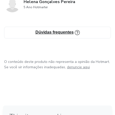
Helena Gonçalves Pereira
5 Ano Hotmarter
Dúvidas frequentes
O conteúdo deste produto não representa a opinião da Hotmart.
Se você vir informações inadequadas,
denuncie aqui
em Bogotá
em Amsterdam
em Madrid