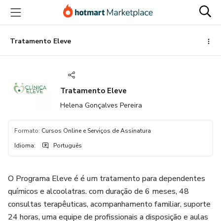
Ir
Ir
Ir
para
para
para
o
o
o
conteúdo
pagamento
rodapé
Tratamento Eleve
principal
Tratamento Eleve
Helena Gonçalves Pereira
Formato
:
Cursos Online e Serviços de Assinatura
Idioma
:
Português
O Programa Eleve é é um tratamento para dependentes
químicos e alcoolatras. com duração de 6 meses, 48
consultas terapêuticas, acompanhamento familiar, suporte
24 horas, uma equipe de profissionais a disposição e aulas