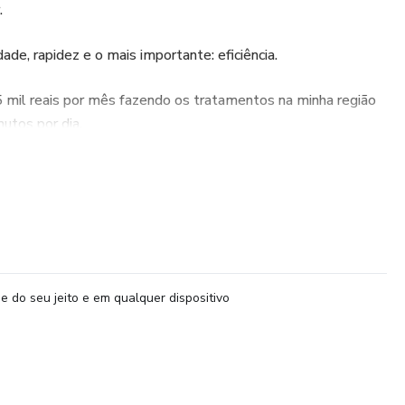
.
de, rapidez e o mais importante: eficiência.
 mil reais por mês fazendo os tratamentos na minha região
utos por dia.
 do Beach Tennis e percebe essa demanda por tratamentos
urar também oferecendo esse serviço sem muito esforço.
e do seu jeito e em qualquer dispositivo