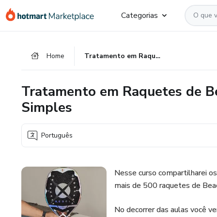
Ir
Ir
Ir
Categorias
para
para
para
o
o
o
conteúdo
pagamento
rodapé
Home
Tratamento em Raquetes de Beach Tennis com Materiais Simples
principal
Tratamento em Raquetes de Be
Simples
Português
Nesse curso compartilharei os 
mais de 500 raquetes de Beac
No decorrer das aulas você ve