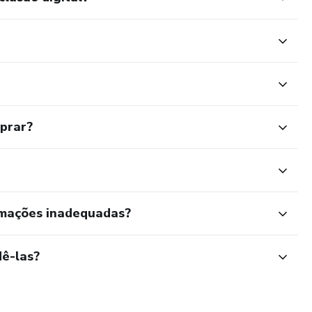
mprar?
rmações inadequadas?
ê-las?