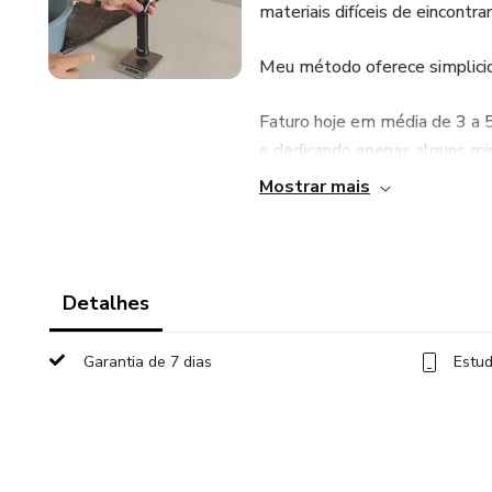
materiais difíceis de eincontrar
Meu método oferece simplicida
Faturo hoje em média de 3 a 5
e dedicando apenas alguns min
Mostrar mais
Se você tem acesso ao mundo
de aspereza, você poderá fat
Detalhes
Garantia de 7 dias
Estud