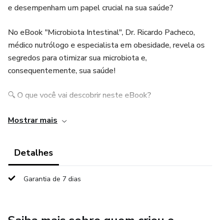
e desempenham um papel crucial na sua saúde?
No eBook "Microbiota Intestinal", Dr. Ricardo Pacheco,
médico nutrólogo e especialista em obesidade, revela os
segredos para otimizar sua microbiota e,
consequentemente, sua saúde!
🔍 O que você vai descobrir neste eBook?
A importância da microbiota intestinal e como ela influencia
Mostrar mais
sua digestão, imunidade e até mesmo seu humor!
Detalhes
Como a dieta afeta a flora intestinal e as estratégias para
adotar hábitos alimentares saudáveis.
Garantia de 7 dias
Os perigos da disbiose e como ela pode afetar seu peso e
bem-estar.