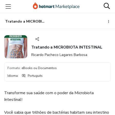
Ir
Ir
Ir
para
para
para
o
o
o
conteúdo
pagamento
rodapé
Tratando a MICROBIOTA INTESTINAL
principal
Tratando a MICROBIOTA INTESTINAL
Ricardo Pacheco Lagares Barbosa
Formato
:
eBooks ou Documentos
Idioma
:
Português
Transforme sua saúde com o poder da Microbiota
Intestinal!
Você sabia que trilhões de bactérias habitam seu intestino